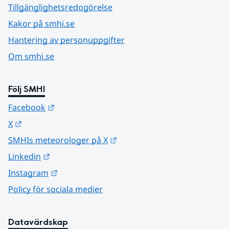
Tillgänglighetsredogörelse
Kakor på smhi.se
Hantering av personuppgifter
Om smhi.se
Följ SMHI
Länk till annan webbplats.
Facebook
Länk till annan webbplats.
X
Länk till annan webbplats.
SMHIs meteorologer på X
Länk till annan webbplats.
Linkedin
Länk till annan webbplats.
Instagram
Policy för sociala medier
Datavärdskap