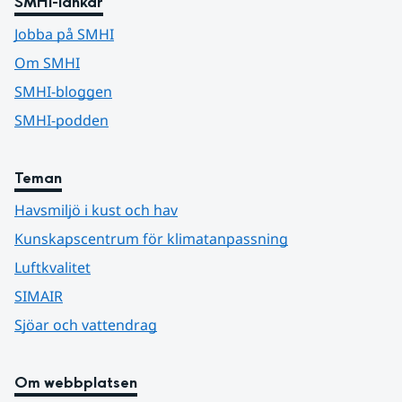
SMHI-länkar
Jobba på SMHI
Om SMHI
SMHI-bloggen
SMHI-podden
Teman
Havsmiljö i kust och hav
Kunskapscentrum för klimatanpassning
Luftkvalitet
SIMAIR
Sjöar och vattendrag
Om webbplatsen