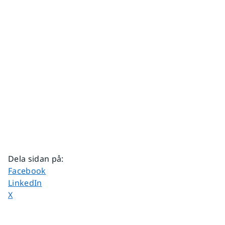
Dela sidan på
:
Dela sidan på
Facebook
Dela sidan på
LinkedIn
Dela sidan på
X