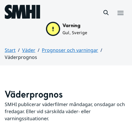
Hoppa till sidans innehåll
Meny
Varning
Gul, Sverige
Start
Väder
Prognoser och varningar
Väderprognos
Huvudinnehåll
Väderprognos
SMHI publicerar väderfilmer måndagar, onsdagar och 
fredagar. Eller vid särskilda väder- eller 
varningssituationer.