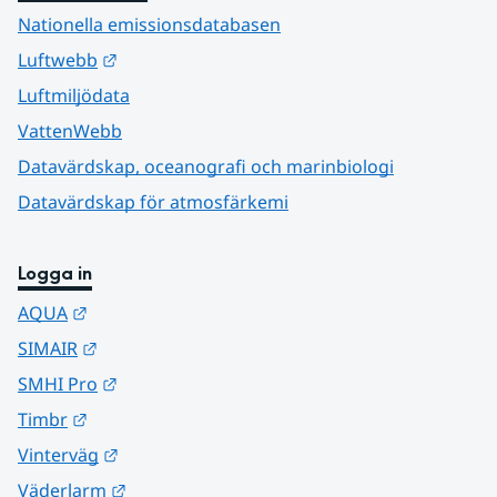
Nationella emissionsdatabasen
Länk till annan webbplats.
Luftwebb
Luftmiljödata
VattenWebb
Datavärdskap, oceanografi och marinbiologi
Datavärdskap för atmosfärkemi
Logga in
Länk till annan webbplats.
AQUA
Länk till annan webbplats.
SIMAIR
Länk till annan webbplats.
SMHI Pro
Länk till annan webbplats.
Timbr
Länk till annan webbplats.
Vinterväg
Länk till annan webbplats.
Väderlarm