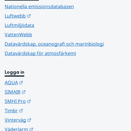
Nationella emissionsdatabasen
Länk till annan webbplats.
Luftwebb
Luftmiljödata
VattenWebb
Datavärdskap, oceanografi och marinbiologi
Datavärdskap för atmosfärkemi
Logga in
Länk till annan webbplats.
AQUA
Länk till annan webbplats.
SIMAIR
Länk till annan webbplats.
SMHI Pro
Länk till annan webbplats.
Timbr
Länk till annan webbplats.
Vinterväg
Länk till annan webbplats.
Väderlarm