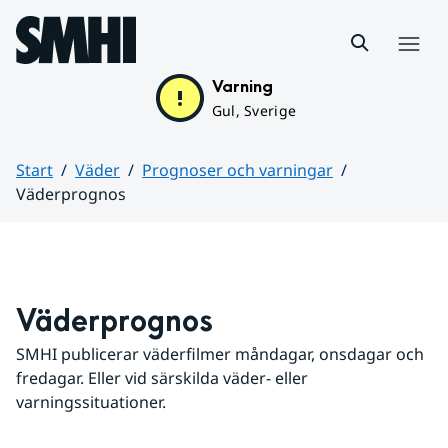
Hoppa till sidans innehåll
Meny
Varning
Gul, Sverige
Start
Väder
Prognoser och varningar
Väderprognos
Huvudinnehåll
Väderprognos
SMHI publicerar väderfilmer måndagar, onsdagar och 
fredagar. Eller vid särskilda väder- eller 
varningssituationer.