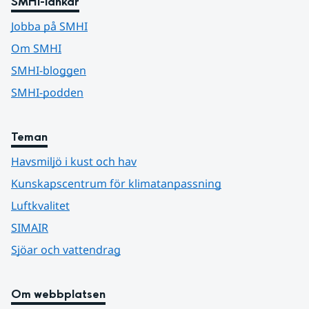
SMHI-länkar
Jobba på SMHI
Om SMHI
SMHI-bloggen
SMHI-podden
Teman
Havsmiljö i kust och hav
Kunskapscentrum för klimatanpassning
Luftkvalitet
SIMAIR
Sjöar och vattendrag
Om webbplatsen