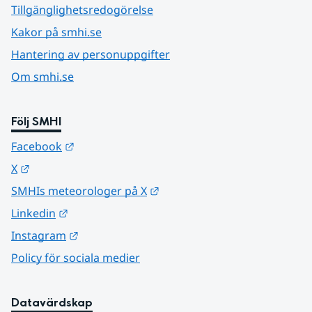
Tillgänglighetsredogörelse
Kakor på smhi.se
Hantering av personuppgifter
Om smhi.se
Följ SMHI
Länk till annan webbplats.
Facebook
Länk till annan webbplats.
X
Länk till annan webbplats.
SMHIs meteorologer på X
Länk till annan webbplats.
Linkedin
Länk till annan webbplats.
Instagram
Policy för sociala medier
Datavärdskap