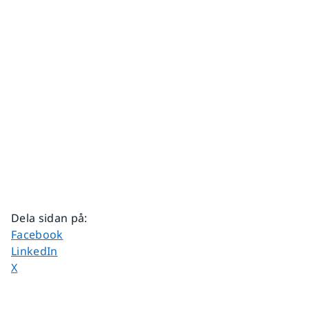
Dela sidan på
:
Dela sidan på
Facebook
Dela sidan på
LinkedIn
Dela sidan på
X