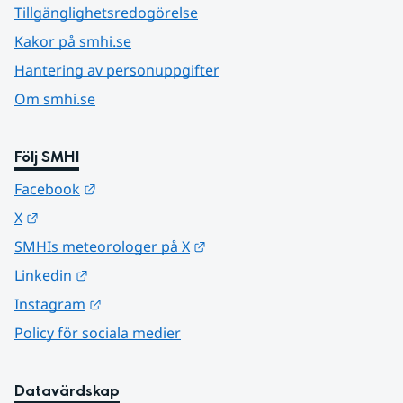
Tillgänglighetsredogörelse
Kakor på smhi.se
Hantering av personuppgifter
Om smhi.se
Följ SMHI
Länk till annan webbplats.
Facebook
Länk till annan webbplats.
X
Länk till annan webbplats.
SMHIs meteorologer på X
Länk till annan webbplats.
Linkedin
Länk till annan webbplats.
Instagram
Policy för sociala medier
Datavärdskap