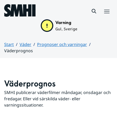
Hoppa till sidans innehåll
Meny
Varning
Gul, Sverige
Start
Väder
Prognoser och varningar
Väderprognos
Huvudinnehåll
Väderprognos
SMHI publicerar väderfilmer måndagar, onsdagar och 
fredagar. Eller vid särskilda väder- eller 
varningssituationer.