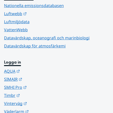
Nationella emissionsdatabasen
Länk till annan webbplats.
Luftwebb
Luftmiljödata
VattenWebb
Datavärdskap, oceanografi och marinbiologi
Datavärdskap för atmosfärkemi
Logga in
Länk till annan webbplats.
AQUA
Länk till annan webbplats.
SIMAIR
Länk till annan webbplats.
SMHI Pro
Länk till annan webbplats.
Timbr
Länk till annan webbplats.
Vinterväg
Länk till annan webbplats.
Väderlarm