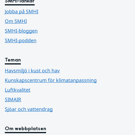
SMHI-länkar
Jobba på SMHI
Om SMHI
SMHI-bloggen
SMHI-podden
Teman
Havsmiljö i kust och hav
Kunskapscentrum för klimatanpassning
Luftkvalitet
SIMAIR
Sjöar och vattendrag
Om webbplatsen