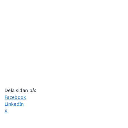
Dela sidan på
:
Dela sidan på
Facebook
Dela sidan på
LinkedIn
Dela sidan på
X