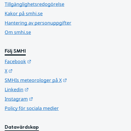
Tillgänglighetsredogörelse
Kakor på smhi.se
Hantering av personuppgifter
Om smhi.se
Följ SMHI
Länk till annan webbplats.
Facebook
Länk till annan webbplats.
X
Länk till annan webbplats.
SMHIs meteorologer på X
Länk till annan webbplats.
Linkedin
Länk till annan webbplats.
Instagram
Policy för sociala medier
Datavärdskap