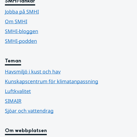
SMHI-länkar
Jobba på SMHI
Om SMHI
SMHI-bloggen
SMHI-podden
Teman
Havsmiljö i kust och hav
Kunskapscentrum för klimatanpassning
Luftkvalitet
SIMAIR
Sjöar och vattendrag
Om webbplatsen