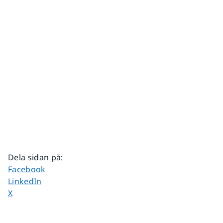
Dela sidan på
:
Dela sidan på
Facebook
Dela sidan på
LinkedIn
Dela sidan på
X