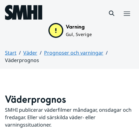
Hoppa till sidans innehåll
Meny
Varning
Gul, Sverige
Start
Väder
Prognoser och varningar
Väderprognos
Huvudinnehåll
Väderprognos
SMHI publicerar väderfilmer måndagar, onsdagar och 
fredagar. Eller vid särskilda väder- eller 
varningssituationer.