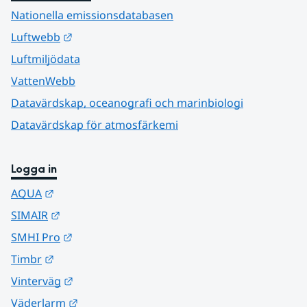
Nationella emissionsdatabasen
Länk till annan webbplats.
Luftwebb
Luftmiljödata
VattenWebb
Datavärdskap, oceanografi och marinbiologi
Datavärdskap för atmosfärkemi
Logga in
Länk till annan webbplats.
AQUA
Länk till annan webbplats.
SIMAIR
Länk till annan webbplats.
SMHI Pro
Länk till annan webbplats.
Timbr
Länk till annan webbplats.
Vinterväg
Länk till annan webbplats.
Väderlarm