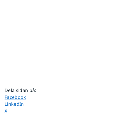
Dela sidan på
:
Dela sidan på
Facebook
Dela sidan på
LinkedIn
Dela sidan på
X