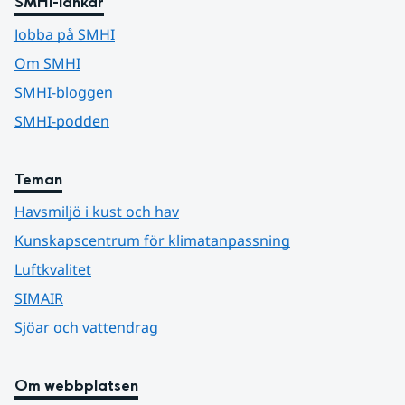
SMHI-länkar
Jobba på SMHI
Om SMHI
SMHI-bloggen
SMHI-podden
Teman
Havsmiljö i kust och hav
Kunskapscentrum för klimatanpassning
Luftkvalitet
SIMAIR
Sjöar och vattendrag
Om webbplatsen