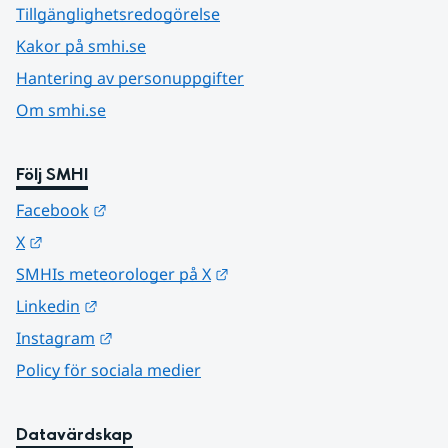
Tillgänglighetsredogörelse
Kakor på smhi.se
Hantering av personuppgifter
Om smhi.se
Följ SMHI
Länk till annan webbplats.
Facebook
Länk till annan webbplats.
X
Länk till annan webbplats.
SMHIs meteorologer på X
Länk till annan webbplats.
Linkedin
Länk till annan webbplats.
Instagram
Policy för sociala medier
Datavärdskap