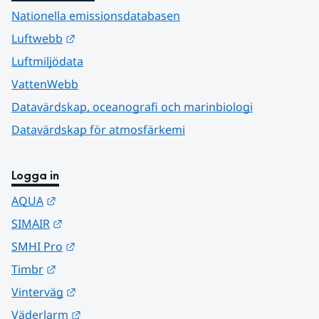
Nationella emissionsdatabasen
Länk till annan webbplats.
Luftwebb
Luftmiljödata
VattenWebb
Datavärdskap, oceanografi och marinbiologi
Datavärdskap för atmosfärkemi
Logga in
Länk till annan webbplats.
AQUA
Länk till annan webbplats.
SIMAIR
Länk till annan webbplats.
SMHI Pro
Länk till annan webbplats.
Timbr
Länk till annan webbplats.
Vinterväg
Länk till annan webbplats.
Väderlarm