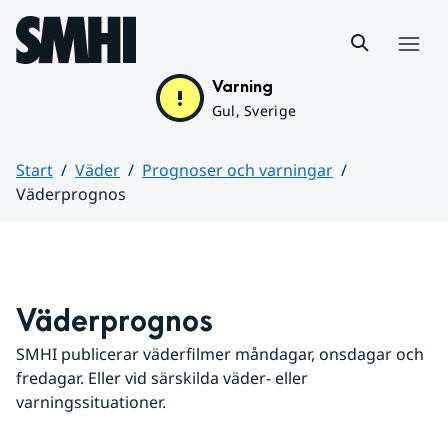
Hoppa till sidans innehåll
Meny
Varning
Gul, Sverige
Start
Väder
Prognoser och varningar
Väderprognos
Huvudinnehåll
Väderprognos
SMHI publicerar väderfilmer måndagar, onsdagar och 
fredagar. Eller vid särskilda väder- eller 
varningssituationer.