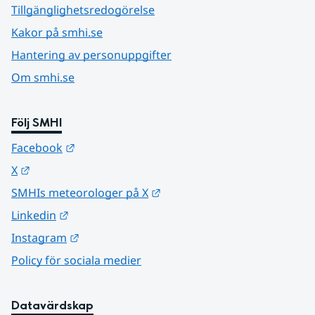
Tillgänglighetsredogörelse
Kakor på smhi.se
Hantering av personuppgifter
Om smhi.se
Följ SMHI
Länk till annan webbplats.
Facebook
Länk till annan webbplats.
X
Länk till annan webbplats.
SMHIs meteorologer på X
Länk till annan webbplats.
Linkedin
Länk till annan webbplats.
Instagram
Policy för sociala medier
Datavärdskap