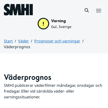
Hoppa till sidans innehåll
Meny
Varning
Gul, Sverige
Start
Väder
Prognoser och varningar
Väderprognos
Huvudinnehåll
Väderprognos
SMHI publicerar väderfilmer måndagar, onsdagar och 
fredagar. Eller vid särskilda väder- eller 
varningssituationer.