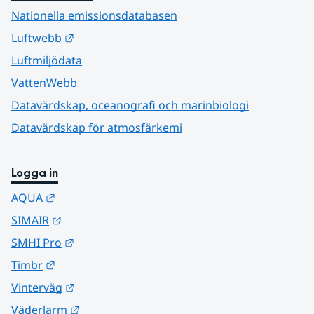
Nationella emissionsdatabasen
Länk till annan webbplats.
Luftwebb
Luftmiljödata
VattenWebb
Datavärdskap, oceanografi och marinbiologi
Datavärdskap för atmosfärkemi
Logga in
Länk till annan webbplats.
AQUA
Länk till annan webbplats.
SIMAIR
Länk till annan webbplats.
SMHI Pro
Länk till annan webbplats.
Timbr
Länk till annan webbplats.
Vinterväg
Länk till annan webbplats.
Väderlarm