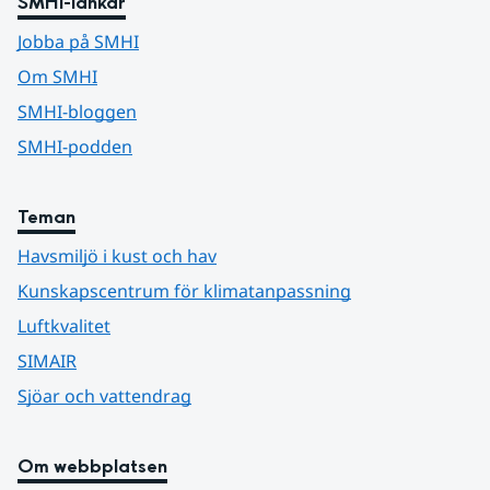
SMHI-länkar
Jobba på SMHI
Om SMHI
SMHI-bloggen
SMHI-podden
Teman
Havsmiljö i kust och hav
Kunskapscentrum för klimatanpassning
Luftkvalitet
SIMAIR
Sjöar och vattendrag
Om webbplatsen