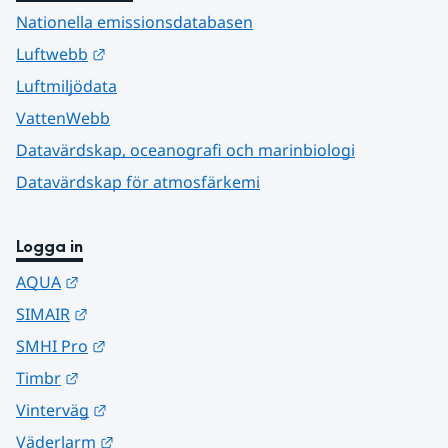
Nationella emissionsdatabasen
Länk till annan webbplats.
Luftwebb
Luftmiljödata
VattenWebb
Datavärdskap, oceanografi och marinbiologi
Datavärdskap för atmosfärkemi
Logga in
Länk till annan webbplats.
AQUA
Länk till annan webbplats.
SIMAIR
Länk till annan webbplats.
SMHI Pro
Länk till annan webbplats.
Timbr
Länk till annan webbplats.
Vinterväg
Länk till annan webbplats.
Väderlarm