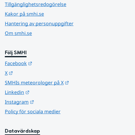
Tillgänglighetsredogörelse
Kakor på smhi.se
Hantering av personuppgifter
Om smhi.se
Följ SMHI
Länk till annan webbplats.
Facebook
Länk till annan webbplats.
X
Länk till annan webbplats.
SMHIs meteorologer på X
Länk till annan webbplats.
Linkedin
Länk till annan webbplats.
Instagram
Policy för sociala medier
Datavärdskap