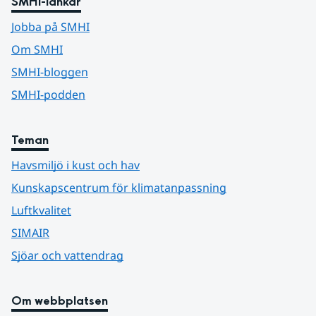
SMHI-länkar
Jobba på SMHI
Om SMHI
SMHI-bloggen
SMHI-podden
Teman
Havsmiljö i kust och hav
Kunskapscentrum för klimatanpassning
Luftkvalitet
SIMAIR
Sjöar och vattendrag
Om webbplatsen