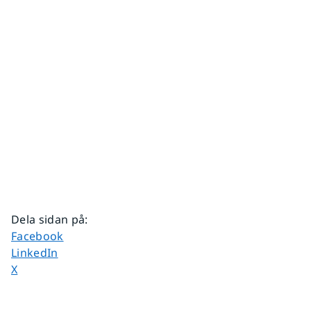
Dela sidan på
:
Dela sidan på
Facebook
Dela sidan på
LinkedIn
Dela sidan på
X