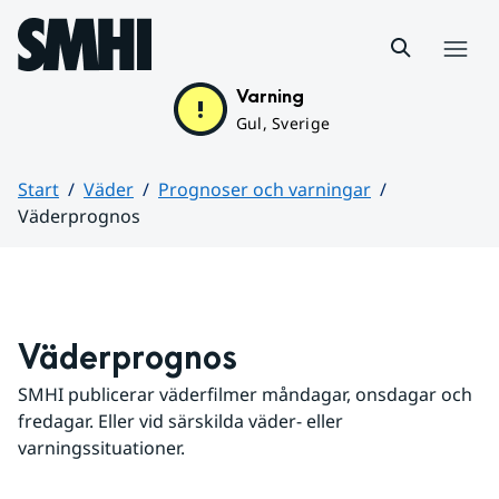
Hoppa till sidans innehåll
Meny
Varning
Gul, Sverige
Start
Väder
Prognoser och varningar
Väderprognos
Huvudinnehåll
Väderprognos
SMHI publicerar väderfilmer måndagar, onsdagar och 
fredagar. Eller vid särskilda väder- eller 
varningssituationer.