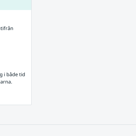
tifrån 
i både tid 
rarna.