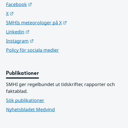
Länk till annan webbplats.
Facebook
Länk till annan webbplats.
X
Länk till annan webbplats.
SMHIs meteorologer på X
Länk till annan webbplats.
Linkedin
Länk till annan webbplats.
Instagram
Policy för sociala medier
Publikationer
SMHI ger regelbundet ut tidskrifter, rapporter och 
faktablad.
Sök publikationer
Nyhetsbladet Medvind