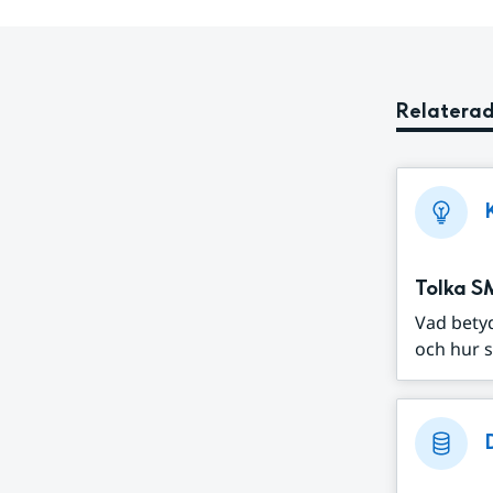
Relaterad
Tolka S
Vad bety
och hur s