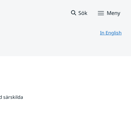
Sök
Meny
In English
 särskilda 