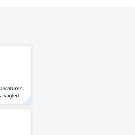
peraturen,
 vägled...