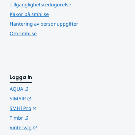
Tillgänglighetsredogörelse
Kakor på smhi.se
Hantering av personuppgifter
Om smhi.se
Logga in
Länk till annan webbplats.
AQUA
Länk till annan webbplats.
SIMAIR
Länk till annan webbplats.
SMHI Pro
Länk till annan webbplats.
Timbr
Länk till annan webbplats.
Vinterväg