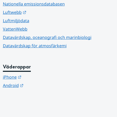
Nationella emissionsdatabasen
Länk till annan webbplats.
Luftwebb
Luftmiljödata
VattenWebb
Datavärdskap, oceanografi och marinbiologi
Datavärdskap för atmosfärkemi
Väderappar
Länk till annan webbplats.
iPhone
Länk till annan webbplats.
Android