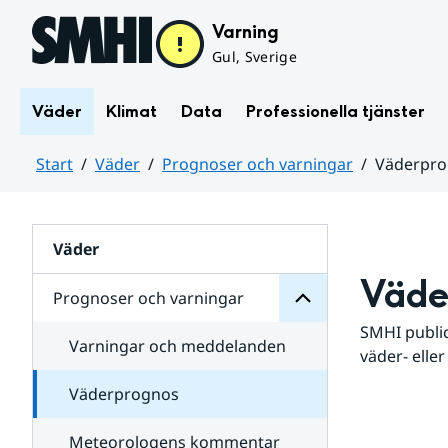
Hoppa till sidans innehåll
Varning
Gul, Sverige
Väder
Klimat
Data
Professionella tjänster
Start
Väder
Prognoser och varningar
Väderpr
varningar
och
Huvudinnehåll
Prognoser
för
Undersidor
Väder
Väde
Prognoser och varningar
SMHI public
Varningar och meddelanden
väder- eller
Väderprognos
Meteorologens kommentar