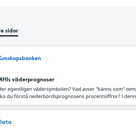
e sidor
Kunskapsbanken
MHIs väderprognoser
der egentligen vädersymbolen? Vad avser ”känns som”-tem
ka du förstå nederbördsprognosens procentsiffror? I denna
Data