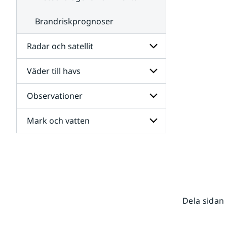
Brandriskprognoser
Radar och satellit
Väder till havs
Undersidor
för
Radar
Observationer
Undersidor
och
för
satellit
Väder
Mark och vatten
Undersidor
till
för
havs
Observationer
Undersidor
för
Mark
och
vatten
Dela sidan