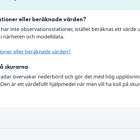
tioner eller beräknade värden?
r har inte observationsstationer, istället beräknas ett värde u
 i närheten och modelldata.
ioner eller beräknade värden?
på skurarna
radar övervakar nederbörd och gör det med hög upplösning 
Den är ett värdefullt hjälpmedel när man vill ha koll på sku