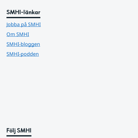
SMHI-länkar
Jobba på SMHI
Om SMHI
SMHI-bloggen
SMHI-podden
Följ SMHI