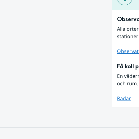
Observa
Alla orte
stationer
Observat
Få koll 
En väder
och rum. 
Radar