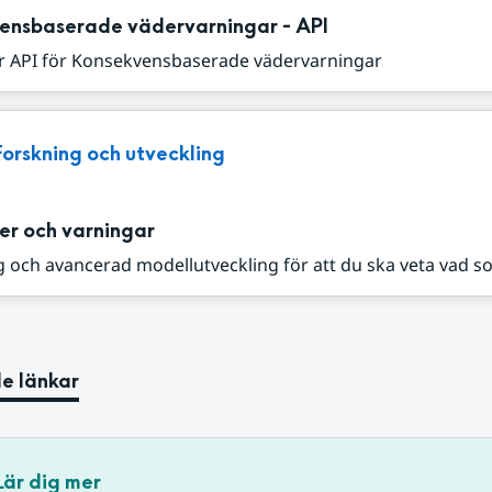
ensbaserade vädervarningar - API
r API för Konsekvensbaserade vädervarningar
Forskning och utveckling
er och varningar
 och avancerad modellutveckling för att du ska veta vad s
e länkar
Lär dig mer