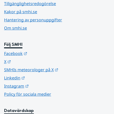
Tillgänglighetsredogörelse
Kakor på smhi.se
Hantering av personuppgifter
Om smhi.se
Följ SMHI
Länk till annan webbplats.
Facebook
Länk till annan webbplats.
X
Länk till annan webbplats.
SMHIs meteorologer på X
Länk till annan webbplats.
Linkedin
Länk till annan webbplats.
Instagram
Policy för sociala medier
Datavärdskap