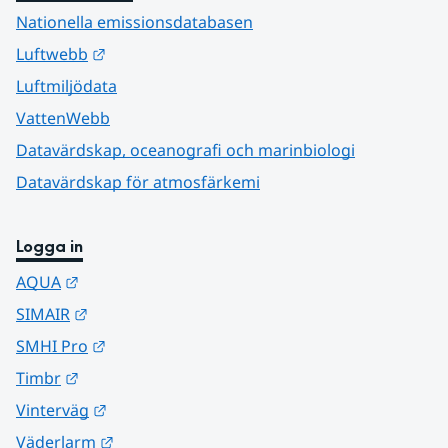
Nationella emissionsdatabasen
Länk till annan webbplats.
Luftwebb
Luftmiljödata
VattenWebb
Datavärdskap, oceanografi och marinbiologi
Datavärdskap för atmosfärkemi
Logga in
Länk till annan webbplats.
AQUA
Länk till annan webbplats.
SIMAIR
Länk till annan webbplats.
SMHI Pro
Länk till annan webbplats.
Timbr
Länk till annan webbplats.
Vinterväg
Länk till annan webbplats.
Väderlarm