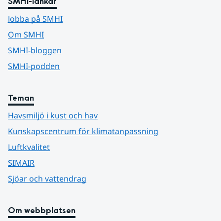
SMHI-länkar
Jobba på SMHI
Om SMHI
SMHI-bloggen
SMHI-podden
Teman
Havsmiljö i kust och hav
Kunskapscentrum för klimatanpassning
Luftkvalitet
SIMAIR
Sjöar och vattendrag
Om webbplatsen