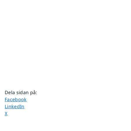
Dela sidan på
:
Dela sidan på
Facebook
Dela sidan på
LinkedIn
Dela sidan på
X