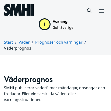
Hoppa till sidans innehåll
Meny
Varning
Gul, Sverige
Start
Väder
Prognoser och varningar
Väderprognos
Huvudinnehåll
Väderprognos
SMHI publicerar väderfilmer måndagar, onsdagar och 
fredagar. Eller vid särskilda väder- eller 
varningssituationer.