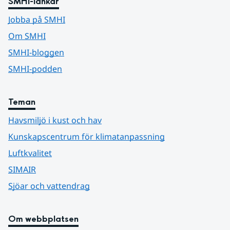
SMHI-länkar
Jobba på SMHI
Om SMHI
SMHI-bloggen
SMHI-podden
Teman
Havsmiljö i kust och hav
Kunskapscentrum för klimatanpassning
Luftkvalitet
SIMAIR
Sjöar och vattendrag
Om webbplatsen