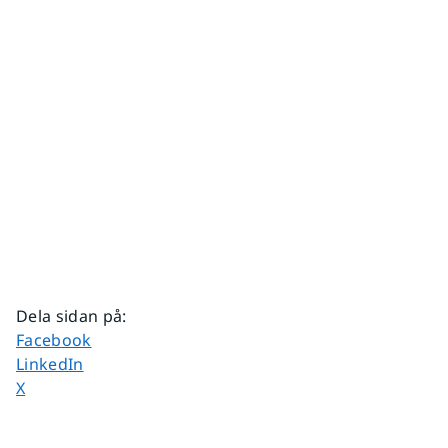
Dela sidan på
:
Dela sidan på
Facebook
Dela sidan på
LinkedIn
Dela sidan på
X