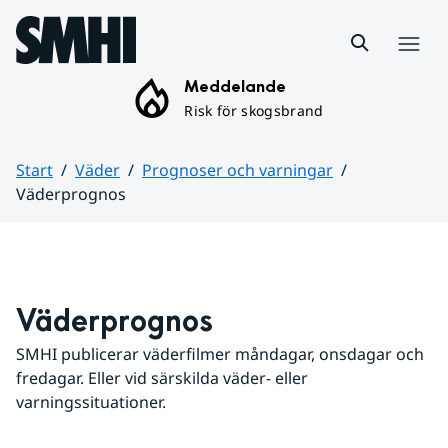
Hoppa till sidans innehåll
Meny
Meddelande
Risk för skogsbrand
Start
Väder
Prognoser och varningar
Väderprognos
Huvudinnehåll
Väderprognos
SMHI publicerar väderfilmer måndagar, onsdagar och 
fredagar. Eller vid särskilda väder- eller 
varningssituationer.