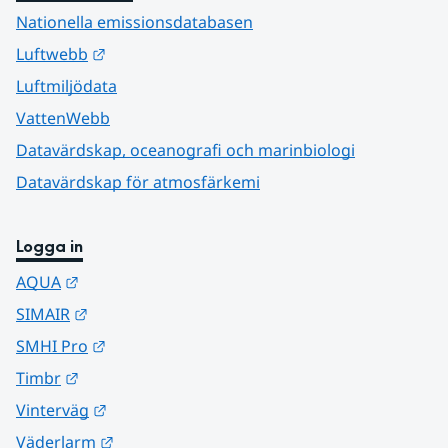
Nationella emissionsdatabasen
Länk till annan webbplats.
Luftwebb
Luftmiljödata
VattenWebb
Datavärdskap, oceanografi och marinbiologi
Datavärdskap för atmosfärkemi
Logga in
Länk till annan webbplats.
AQUA
Länk till annan webbplats.
SIMAIR
Länk till annan webbplats.
SMHI Pro
Länk till annan webbplats.
Timbr
Länk till annan webbplats.
Vinterväg
Länk till annan webbplats.
Väderlarm