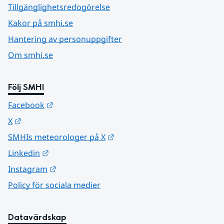
Tillgänglighetsredogörelse
Kakor på smhi.se
Hantering av personuppgifter
Om smhi.se
Följ SMHI
Länk till annan webbplats.
Facebook
Länk till annan webbplats.
X
Länk till annan webbplats.
SMHIs meteorologer på X
Länk till annan webbplats.
Linkedin
Länk till annan webbplats.
Instagram
Policy för sociala medier
Datavärdskap