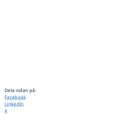
Dela sidan på
:
Dela sidan på
Facebook
Dela sidan på
LinkedIn
Dela sidan på
X