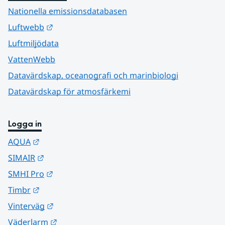
Nationella emissionsdatabasen
Länk till annan webbplats.
Luftwebb
Luftmiljödata
VattenWebb
Datavärdskap, oceanografi och marinbiologi
Datavärdskap för atmosfärkemi
Logga in
Länk till annan webbplats.
AQUA
Länk till annan webbplats.
SIMAIR
Länk till annan webbplats.
SMHI Pro
Länk till annan webbplats.
Timbr
Länk till annan webbplats.
Vinterväg
Länk till annan webbplats.
Väderlarm