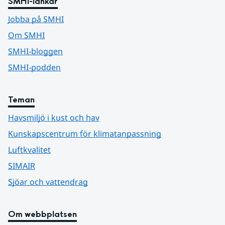
SMHI-länkar
Jobba på SMHI
Om SMHI
SMHI-bloggen
SMHI-podden
Teman
Havsmiljö i kust och hav
Kunskapscentrum för klimatanpassning
Luftkvalitet
SIMAIR
Sjöar och vattendrag
Om webbplatsen