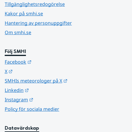
Tillgänglighetsredogörelse
Kakor på smhi.se
Hantering av personuppgifter
Om smhi.se
Följ SMHI
Länk till annan webbplats.
Facebook
Länk till annan webbplats.
X
Länk till annan webbplats.
SMHIs meteorologer på X
Länk till annan webbplats.
Linkedin
Länk till annan webbplats.
Instagram
Policy för sociala medier
Datavärdskap