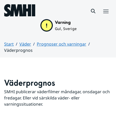
Hoppa till sidans innehåll
Meny
Varning
Gul, Sverige
Start
Väder
Prognoser och varningar
Väderprognos
Huvudinnehåll
Väderprognos
SMHI publicerar väderfilmer måndagar, onsdagar och 
fredagar. Eller vid särskilda väder- eller 
varningssituationer.