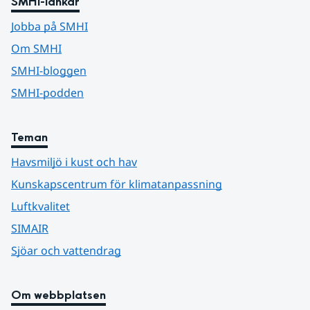
SMHI-länkar
Jobba på SMHI
Om SMHI
SMHI-bloggen
SMHI-podden
Teman
Havsmiljö i kust och hav
Kunskapscentrum för klimatanpassning
Luftkvalitet
SIMAIR
Sjöar och vattendrag
Om webbplatsen