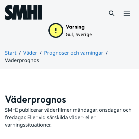
Hoppa till sidans innehåll
Meny
Varning
Gul, Sverige
Start
Väder
Prognoser och varningar
Väderprognos
Huvudinnehåll
Väderprognos
SMHI publicerar väderfilmer måndagar, onsdagar och 
fredagar. Eller vid särskilda väder- eller 
varningssituationer.