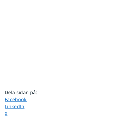
Dela sidan på
:
Dela sidan på
Facebook
Dela sidan på
LinkedIn
Dela sidan på
X