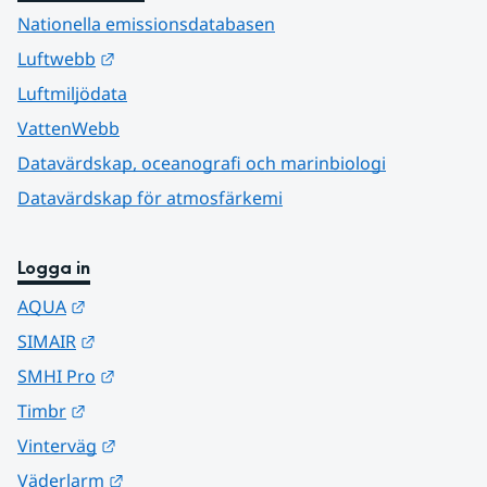
Nationella emissionsdatabasen
Länk till annan webbplats.
Luftwebb
Luftmiljödata
VattenWebb
Datavärdskap, oceanografi och marinbiologi
Datavärdskap för atmosfärkemi
Logga in
Länk till annan webbplats.
AQUA
Länk till annan webbplats.
SIMAIR
Länk till annan webbplats.
SMHI Pro
Länk till annan webbplats.
Timbr
Länk till annan webbplats.
Vinterväg
Länk till annan webbplats.
Väderlarm