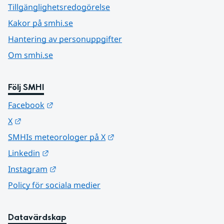
Tillgänglighetsredogörelse
Kakor på smhi.se
Hantering av personuppgifter
Om smhi.se
Följ SMHI
Länk till annan webbplats.
Facebook
Länk till annan webbplats.
X
Länk till annan webbplats.
SMHIs meteorologer på X
Länk till annan webbplats.
Linkedin
Länk till annan webbplats.
Instagram
Policy för sociala medier
Datavärdskap