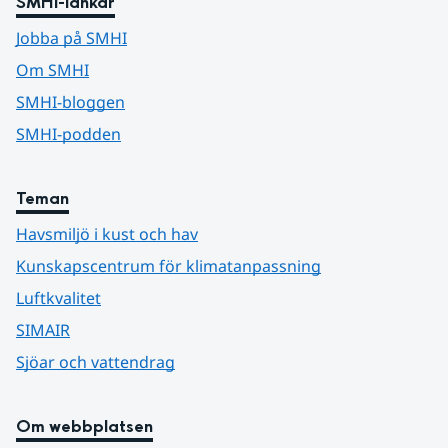
SMHI-länkar
Jobba på SMHI
Om SMHI
SMHI-bloggen
SMHI-podden
Teman
Havsmiljö i kust och hav
Kunskapscentrum för klimatanpassning
Luftkvalitet
SIMAIR
Sjöar och vattendrag
Om webbplatsen