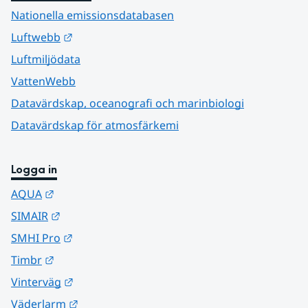
Nationella emissionsdatabasen
Länk till annan webbplats.
Luftwebb
Luftmiljödata
VattenWebb
Datavärdskap, oceanografi och marinbiologi
Datavärdskap för atmosfärkemi
Logga in
Länk till annan webbplats.
AQUA
Länk till annan webbplats.
SIMAIR
Länk till annan webbplats.
SMHI Pro
Länk till annan webbplats.
Timbr
Länk till annan webbplats.
Vinterväg
Länk till annan webbplats.
Väderlarm