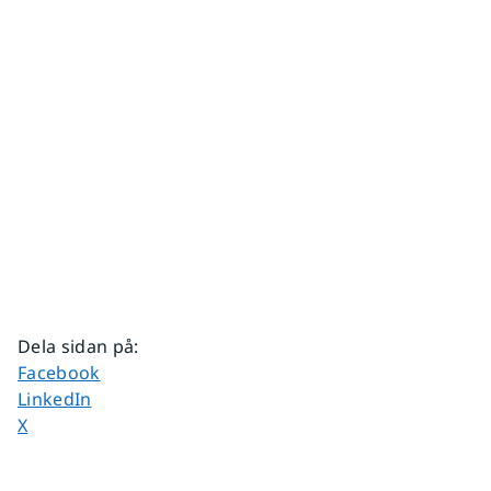
Dela sidan på
:
Dela sidan på
Facebook
Dela sidan på
LinkedIn
Dela sidan på
X