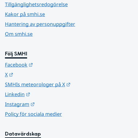
Tillgänglighetsredogörelse
Kakor på smhi.se
Hantering av personuppgifter
Om smhi.se
Följ SMHI
Länk till annan webbplats.
Facebook
Länk till annan webbplats.
X
Länk till annan webbplats.
SMHIs meteorologer på X
Länk till annan webbplats.
Linkedin
Länk till annan webbplats.
Instagram
Policy för sociala medier
Datavärdskap