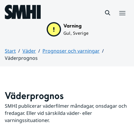
Hoppa till sidans innehåll
Meny
Varning
Gul, Sverige
Start
Väder
Prognoser och varningar
Väderprognos
Huvudinnehåll
Väderprognos
SMHI publicerar väderfilmer måndagar, onsdagar och 
fredagar. Eller vid särskilda väder- eller 
varningssituationer.