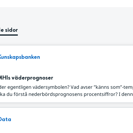
e sidor
Kunskapsbanken
MHIs väderprognoser
der egentligen vädersymbolen? Vad avser ”känns som”-tem
ka du förstå nederbördsprognosens procentsiffror? I denna
Data