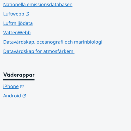
Nationella emissionsdatabasen
Länk till annan webbplats.
Luftwebb
Luftmiljödata
VattenWebb
Datavärdskap, oceanografi och marinbiologi
Datavärdskap för atmosfärkemi
Väderappar
Länk till annan webbplats.
iPhone
Länk till annan webbplats.
Android