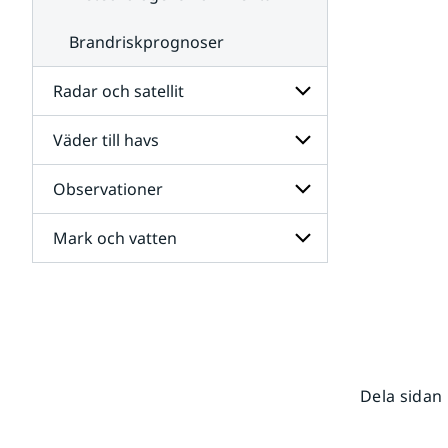
Brandriskprognoser
Radar och satellit
Väder till havs
Undersidor
för
Radar
Observationer
Undersidor
och
för
satellit
Väder
Mark och vatten
Undersidor
till
för
havs
Observationer
Undersidor
för
Mark
och
vatten
Dela sidan