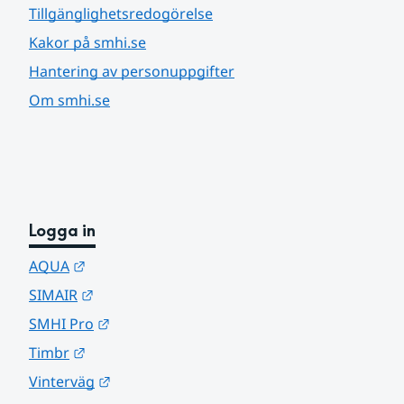
Tillgänglighetsredogörelse
Kakor på smhi.se
Hantering av personuppgifter
Om smhi.se
Logga in
Länk till annan webbplats.
AQUA
Länk till annan webbplats.
SIMAIR
Länk till annan webbplats.
SMHI Pro
Länk till annan webbplats.
Timbr
Länk till annan webbplats.
Vinterväg