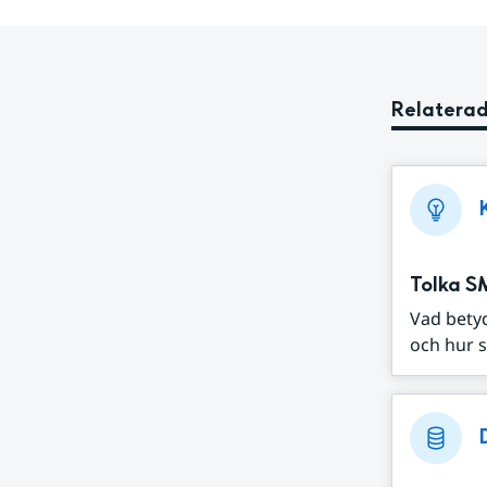
Relaterad
Tolka S
Vad bety
och hur s