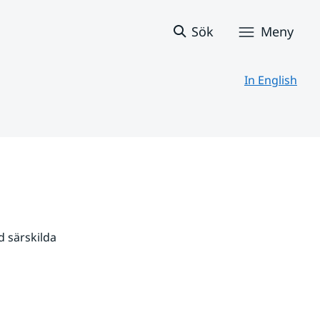
Sök
Meny
In English
 särskilda 