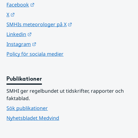
Länk till annan webbplats.
Facebook
Länk till annan webbplats.
X
Länk till annan webbplats.
SMHIs meteorologer på X
Länk till annan webbplats.
Linkedin
Länk till annan webbplats.
Instagram
Policy för sociala medier
Publikationer
SMHI ger regelbundet ut tidskrifter, rapporter och 
faktablad.
Sök publikationer
Nyhetsbladet Medvind