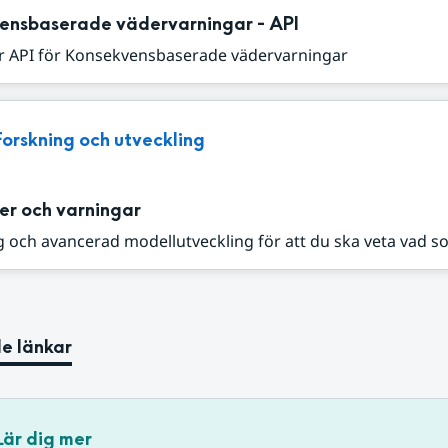
ensbaserade vädervarningar - API
r API för Konsekvensbaserade vädervarningar
Forskning och utveckling
er och varningar
 och avancerad modellutveckling för att du ska veta vad s
e länkar
Lär dig mer