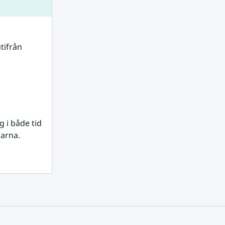
tifrån 
i både tid 
rarna.