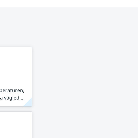
peraturen,
 vägled...