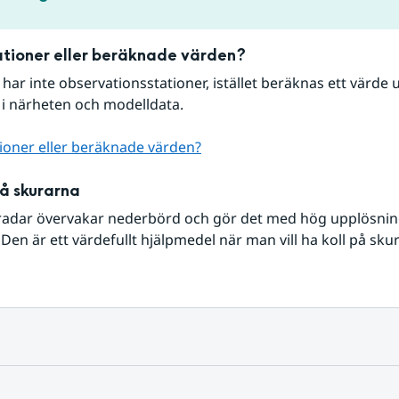
tioner eller beräknade värden?
r har inte observationsstationer, istället beräknas ett värde u
 i närheten och modelldata.
ioner eller beräknade värden?
på skurarna
radar övervakar nederbörd och gör det med hög upplösning 
Den är ett värdefullt hjälpmedel när man vill ha koll på sku