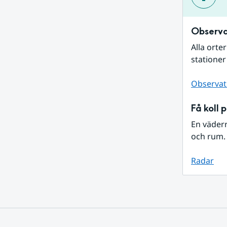
Observa
Alla orte
stationer
Observat
Få koll 
En väder
och rum. 
Radar