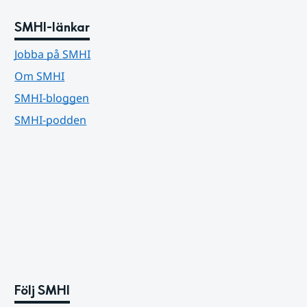
SMHI-länkar
Jobba på SMHI
Om SMHI
SMHI-bloggen
SMHI-podden
Följ SMHI