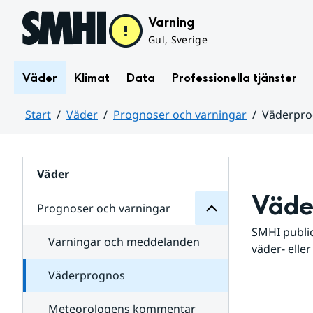
Hoppa till sidans innehåll
Varning
Gul, Sverige
Väder
Klimat
Data
Professionella tjänster
Start
Väder
Prognoser och varningar
Väderpr
varningar
och
Huvudinnehåll
Prognoser
för
Undersidor
Väder
Väde
Prognoser och varningar
SMHI public
Varningar och meddelanden
väder- eller
Väderprognos
Meteorologens kommentar