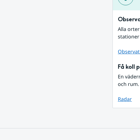
Observa
Alla orte
stationer
Observat
Få koll 
En väder
och rum. 
Radar