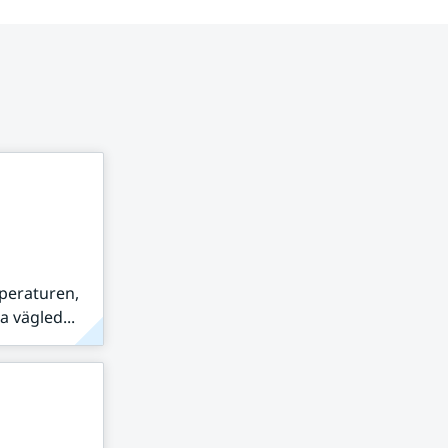
peraturen,
 vägled...