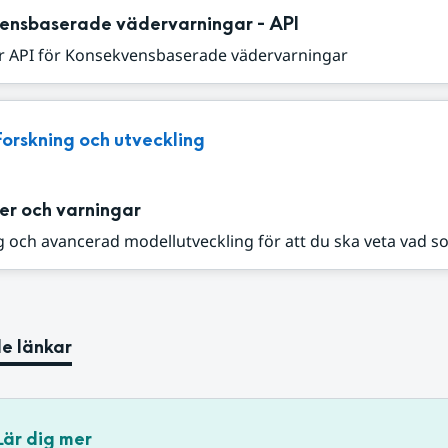
ensbaserade vädervarningar - API
r API för Konsekvensbaserade vädervarningar
Forskning och utveckling
er och varningar
 och avancerad modellutveckling för att du ska veta vad s
e länkar
Lär dig mer