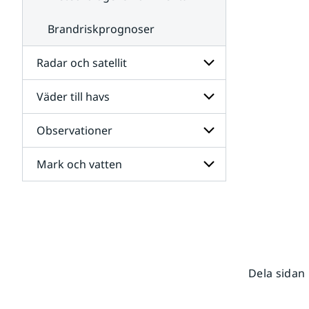
Brandriskprognoser
Radar och satellit
Väder till havs
Undersidor
för
Radar
Observationer
Undersidor
och
för
satellit
Väder
Mark och vatten
Undersidor
till
för
havs
Observationer
Undersidor
för
Mark
och
vatten
Dela sidan