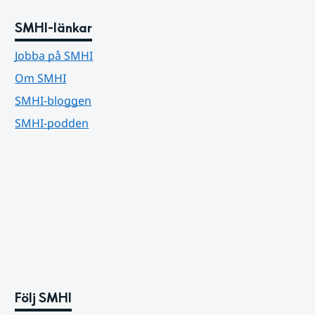
SMHI-länkar
Jobba på SMHI
Om SMHI
SMHI-bloggen
SMHI-podden
Följ SMHI