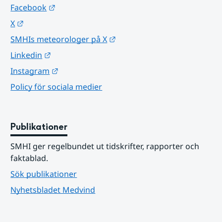
Länk till annan webbplats.
Facebook
Länk till annan webbplats.
X
Länk till annan webbplats.
SMHIs meteorologer på X
Länk till annan webbplats.
Linkedin
Länk till annan webbplats.
Instagram
Policy för sociala medier
Publikationer
SMHI ger regelbundet ut tidskrifter, rapporter och 
faktablad.
Sök publikationer
Nyhetsbladet Medvind