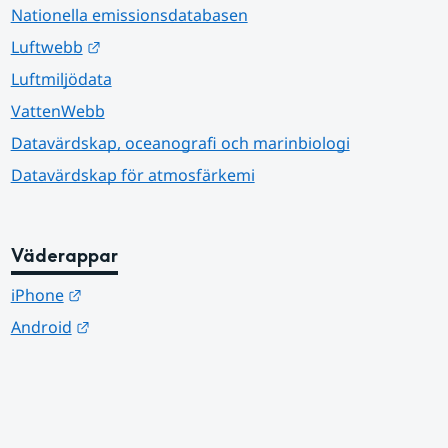
Nationella emissionsdatabasen
Länk till annan webbplats.
Luftwebb
Luftmiljödata
VattenWebb
Datavärdskap, oceanografi och marinbiologi
Datavärdskap för atmosfärkemi
Väderappar
Länk till annan webbplats.
iPhone
Länk till annan webbplats.
Android