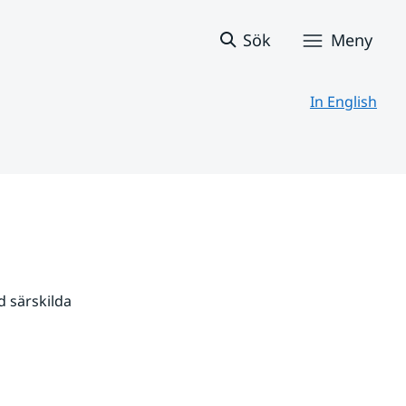
Sök
Meny
In English
 särskilda 