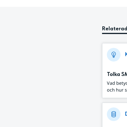
Relaterad
Tolka S
Vad bety
och hur s