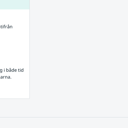
tifrån 
i både tid 
rarna.