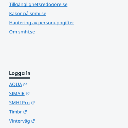
Tillgänglighetsredogörelse
Kakor på smhi.se
Hantering av personuppgifter
Om smhi.se
Logga in
Länk till annan webbplats.
AQUA
Länk till annan webbplats.
SIMAIR
Länk till annan webbplats.
SMHI Pro
Länk till annan webbplats.
Timbr
Länk till annan webbplats.
Vinterväg