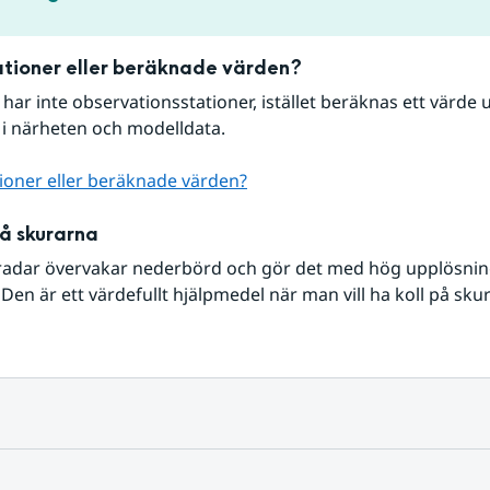
tioner eller beräknade värden?
r har inte observationsstationer, istället beräknas ett värde u
 i närheten och modelldata.
ioner eller beräknade värden?
på skurarna
radar övervakar nederbörd och gör det med hög upplösning 
Den är ett värdefullt hjälpmedel när man vill ha koll på sku