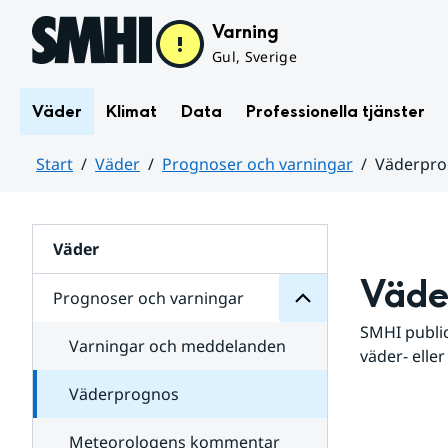
Hoppa till sidans innehåll
Varning
Gul, Sverige
Väder
Klimat
Data
Professionella tjänster
Start
Väder
Prognoser och varningar
Väderpr
varningar
och
Huvudinnehåll
Prognoser
för
Undersidor
Väder
Väde
Prognoser och varningar
SMHI public
Varningar och meddelanden
väder- eller
Väderprognos
Meteorologens kommentar