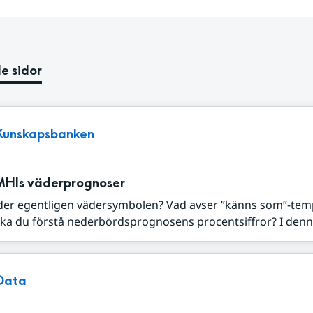
e sidor
Kunskapsbanken
MHIs väderprognoser
der egentligen vädersymbolen? Vad avser ”känns som”-tem
ka du förstå nederbördsprognosens procentsiffror? I denna
Data