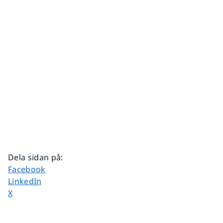
Dela sidan på
:
Dela sidan på
Facebook
Dela sidan på
LinkedIn
Dela sidan på
X