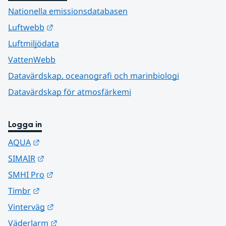
Nationella emissionsdatabasen
Länk till annan webbplats.
Luftwebb
Luftmiljödata
VattenWebb
Datavärdskap, oceanografi och marinbiologi
Datavärdskap för atmosfärkemi
Logga in
Länk till annan webbplats.
AQUA
Länk till annan webbplats.
SIMAIR
Länk till annan webbplats.
SMHI Pro
Länk till annan webbplats.
Timbr
Länk till annan webbplats.
Vinterväg
Länk till annan webbplats.
Väderlarm