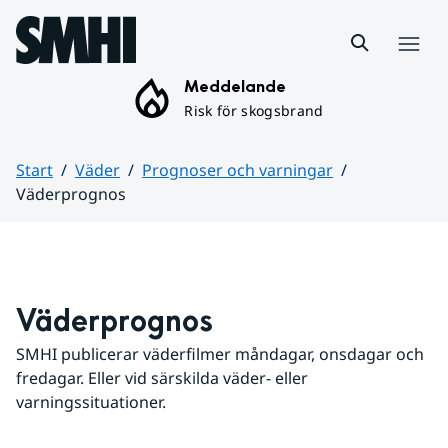
Hoppa till sidans innehåll
Meny
Meddelande
Risk för skogsbrand
Start
Väder
Prognoser och varningar
Väderprognos
Huvudinnehåll
Väderprognos
SMHI publicerar väderfilmer måndagar, onsdagar och 
fredagar. Eller vid särskilda väder- eller 
varningssituationer.