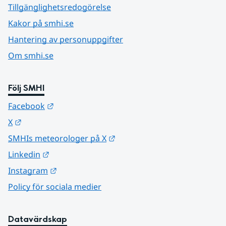
Tillgänglighetsredogörelse
Kakor på smhi.se
Hantering av personuppgifter
Om smhi.se
Följ SMHI
Länk till annan webbplats.
Facebook
Länk till annan webbplats.
X
Länk till annan webbplats.
SMHIs meteorologer på X
Länk till annan webbplats.
Linkedin
Länk till annan webbplats.
Instagram
Policy för sociala medier
Datavärdskap