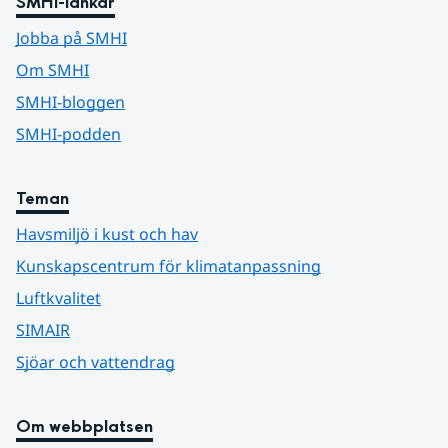
SMHI-länkar
Jobba på SMHI
Om SMHI
SMHI-bloggen
SMHI-podden
Teman
Havsmiljö i kust och hav
Kunskapscentrum för klimatanpassning
Luftkvalitet
SIMAIR
Sjöar och vattendrag
Om webbplatsen