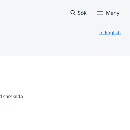
Sök
Meny
In English
 särskilda 