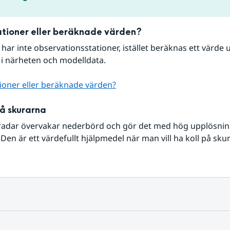
tioner eller beräknade värden?
r har inte observationsstationer, istället beräknas ett värde u
 i närheten och modelldata.
ioner eller beräknade värden?
på skurarna
radar övervakar nederbörd och gör det med hög upplösning 
Den är ett värdefullt hjälpmedel när man vill ha koll på sku