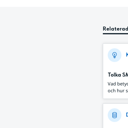
Relaterad
Tolka S
Vad bety
och hur s