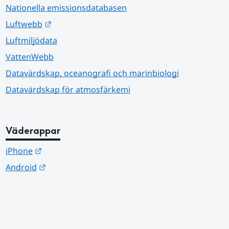
Nationella emissionsdatabasen
Länk till annan webbplats.
Luftwebb
Luftmiljödata
VattenWebb
Datavärdskap, oceanografi och marinbiologi
Datavärdskap för atmosfärkemi
Väderappar
Länk till annan webbplats.
iPhone
Länk till annan webbplats.
Android