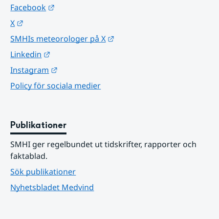
Länk till annan webbplats.
Facebook
Länk till annan webbplats.
X
Länk till annan webbplats.
SMHIs meteorologer på X
Länk till annan webbplats.
Linkedin
Länk till annan webbplats.
Instagram
Policy för sociala medier
Publikationer
SMHI ger regelbundet ut tidskrifter, rapporter och 
faktablad.
Sök publikationer
Nyhetsbladet Medvind