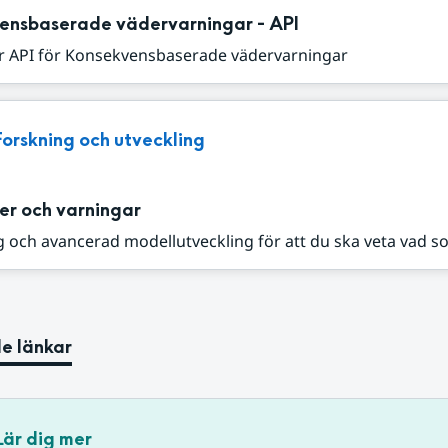
ensbaserade vädervarningar - API
r API för Konsekvensbaserade vädervarningar
Forskning och utveckling
er och varningar
 och avancerad modellutveckling för att du ska veta vad s
e länkar
Lär dig mer