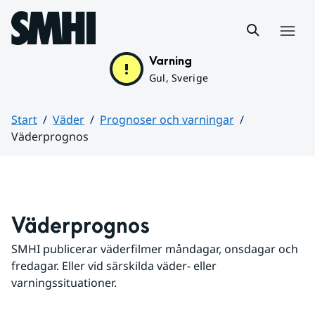
Hoppa till sidans innehåll
Meny
Varning
Gul, Sverige
Start
Väder
Prognoser och varningar
Väderprognos
Huvudinnehåll
Väderprognos
SMHI publicerar väderfilmer måndagar, onsdagar och 
fredagar. Eller vid särskilda väder- eller 
varningssituationer.