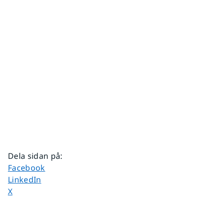
Dela sidan på
:
Dela sidan på
Facebook
Dela sidan på
LinkedIn
Dela sidan på
X