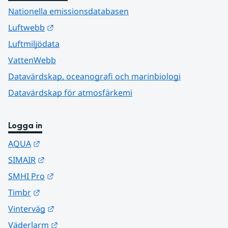
Nationella emissionsdatabasen
Länk till annan webbplats.
Luftwebb
Luftmiljödata
VattenWebb
Datavärdskap, oceanografi och marinbiologi
Datavärdskap för atmosfärkemi
Logga in
Länk till annan webbplats.
AQUA
Länk till annan webbplats.
SIMAIR
Länk till annan webbplats.
SMHI Pro
Länk till annan webbplats.
Timbr
Länk till annan webbplats.
Vinterväg
Länk till annan webbplats.
Väderlarm