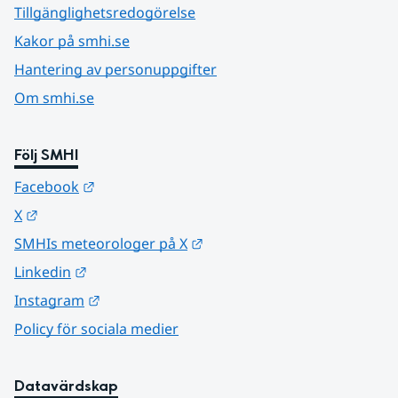
Tillgänglighetsredogörelse
Kakor på smhi.se
Hantering av personuppgifter
Om smhi.se
Följ SMHI
Länk till annan webbplats.
Facebook
Länk till annan webbplats.
X
Länk till annan webbplats.
SMHIs meteorologer på X
Länk till annan webbplats.
Linkedin
Länk till annan webbplats.
Instagram
Policy för sociala medier
Datavärdskap