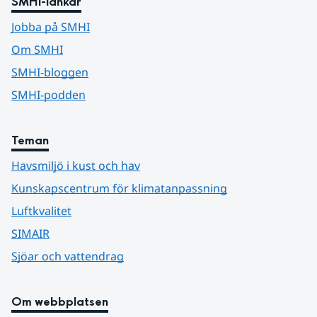
SMHI-länkar
Jobba på SMHI
Om SMHI
SMHI-bloggen
SMHI-podden
Teman
Havsmiljö i kust och hav
Kunskapscentrum för klimatanpassning
Luftkvalitet
SIMAIR
Sjöar och vattendrag
Om webbplatsen