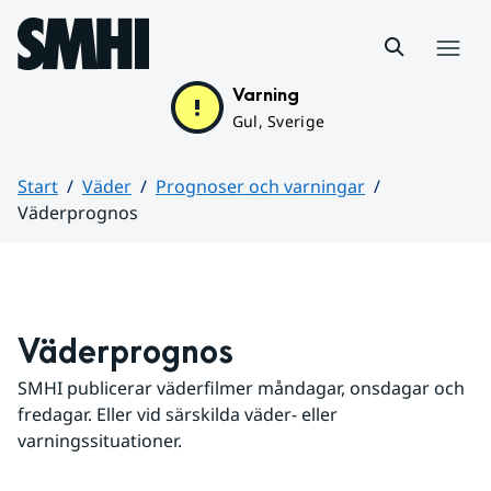
Hoppa till sidans innehåll
Meny
Varning
Gul, Sverige
Start
Väder
Prognoser och varningar
Väderprognos
Huvudinnehåll
Väderprognos
SMHI publicerar väderfilmer måndagar, onsdagar och 
fredagar. Eller vid särskilda väder- eller 
varningssituationer.