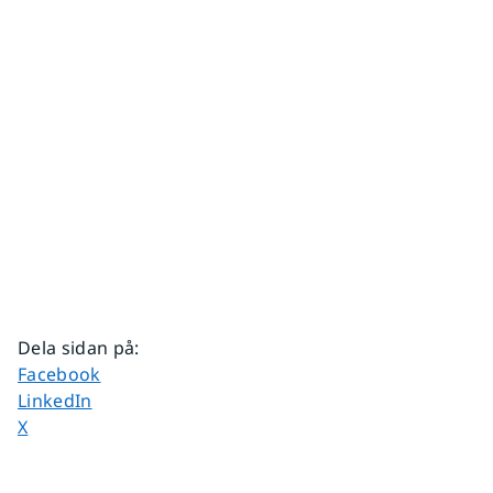
Dela sidan på
:
Dela sidan på
Facebook
Dela sidan på
LinkedIn
Dela sidan på
X