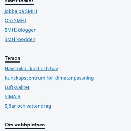
SMHI-länkar
Jobba på SMHI
Om SMHI
SMHI-bloggen
SMHI-podden
Teman
Havsmiljö i kust och hav
Kunskapscentrum för klimatanpassning
Luftkvalitet
SIMAIR
Sjöar och vattendrag
Om webbplatsen