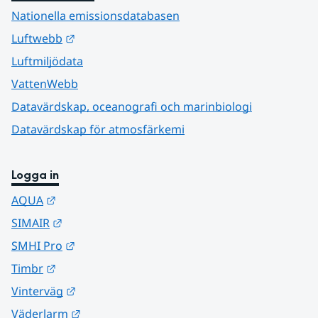
Nationella emissionsdatabasen
Länk till annan webbplats.
Luftwebb
Luftmiljödata
VattenWebb
Datavärdskap, oceanografi och marinbiologi
Datavärdskap för atmosfärkemi
Logga in
Länk till annan webbplats.
AQUA
Länk till annan webbplats.
SIMAIR
Länk till annan webbplats.
SMHI Pro
Länk till annan webbplats.
Timbr
Länk till annan webbplats.
Vinterväg
Länk till annan webbplats.
Väderlarm