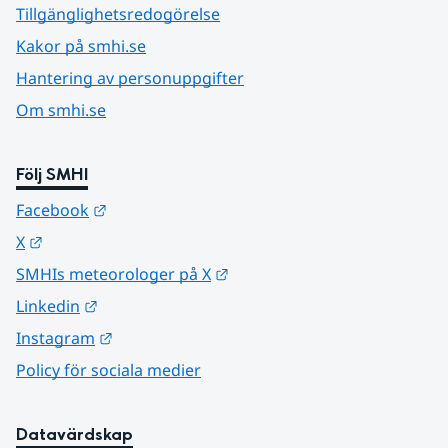
Tillgänglighetsredogörelse
Kakor på smhi.se
Hantering av personuppgifter
Om smhi.se
Följ SMHI
Länk till annan webbplats.
Facebook
Länk till annan webbplats.
X
Länk till annan webbplats.
SMHIs meteorologer på X
Länk till annan webbplats.
Linkedin
Länk till annan webbplats.
Instagram
Policy för sociala medier
Datavärdskap