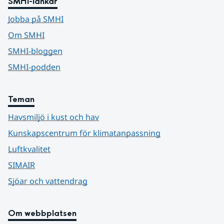
SMHI-länkar
Jobba på SMHI
Om SMHI
SMHI-bloggen
SMHI-podden
Teman
Havsmiljö i kust och hav
Kunskapscentrum för klimatanpassning
Luftkvalitet
SIMAIR
Sjöar och vattendrag
Om webbplatsen