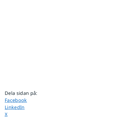
Dela sidan på
:
Dela sidan på
Facebook
Dela sidan på
LinkedIn
Dela sidan på
X