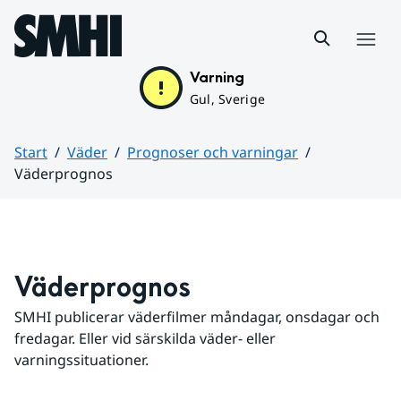
Hoppa till sidans innehåll
Meny
Varning
Gul, Sverige
Start
Väder
Prognoser och varningar
Väderprognos
Huvudinnehåll
Väderprognos
SMHI publicerar väderfilmer måndagar, onsdagar och 
fredagar. Eller vid särskilda väder- eller 
varningssituationer.