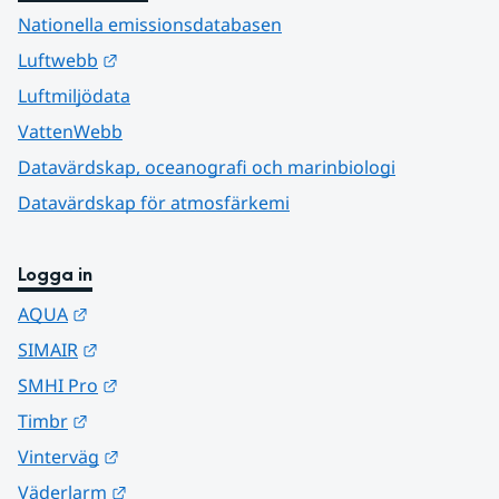
Nationella emissionsdatabasen
Länk till annan webbplats.
Luftwebb
Luftmiljödata
VattenWebb
Datavärdskap, oceanografi och marinbiologi
Datavärdskap för atmosfärkemi
Logga in
Länk till annan webbplats.
AQUA
Länk till annan webbplats.
SIMAIR
Länk till annan webbplats.
SMHI Pro
Länk till annan webbplats.
Timbr
Länk till annan webbplats.
Vinterväg
Länk till annan webbplats.
Väderlarm