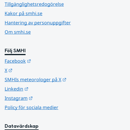
Tillgänglighetsredogörelse
Kakor på smhi.se
Hantering av personuppgifter
Om smhi.se
Följ SMHI
Länk till annan webbplats.
Facebook
Länk till annan webbplats.
X
Länk till annan webbplats.
SMHIs meteorologer på X
Länk till annan webbplats.
Linkedin
Länk till annan webbplats.
Instagram
Policy för sociala medier
Datavärdskap