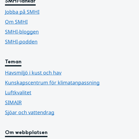
SMHI-länkar
Jobba på SMHI
Om SMHI
SMHI-bloggen
SMHI-podden
Teman
Havsmiljö i kust och hav
Kunskapscentrum för klimatanpassning
Luftkvalitet
SIMAIR
Sjöar och vattendrag
Om webbplatsen