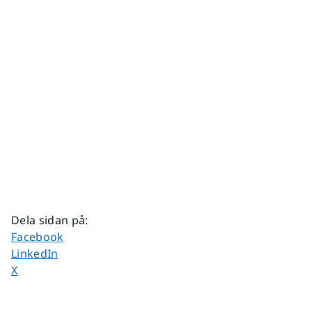
Dela sidan på
:
Dela sidan på
Facebook
Dela sidan på
LinkedIn
Dela sidan på
X