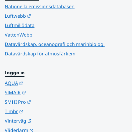
Nationella emissionsdatabasen
Länk till annan webbplats.
Luftwebb
Luftmiljödata
VattenWebb
Datavärdskap, oceanografi och marinbiologi
Datavärdskap för atmosfärkemi
Logga in
Länk till annan webbplats.
AQUA
Länk till annan webbplats.
SIMAIR
Länk till annan webbplats.
SMHI Pro
Länk till annan webbplats.
Timbr
Länk till annan webbplats.
Vinterväg
Länk till annan webbplats.
Väderlarm