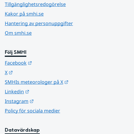
Tillgänglighetsredogörelse
Kakor på smhi.se
Hantering av personuppgifter
Om smhi.se
Följ SMHI
Länk till annan webbplats.
Facebook
Länk till annan webbplats.
X
Länk till annan webbplats.
SMHIs meteorologer på X
Länk till annan webbplats.
Linkedin
Länk till annan webbplats.
Instagram
Policy för sociala medier
Datavärdskap