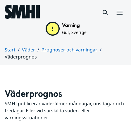
Hoppa till sidans innehåll
Meny
Varning
Gul, Sverige
Start
Väder
Prognoser och varningar
Väderprognos
Huvudinnehåll
Väderprognos
SMHI publicerar väderfilmer måndagar, onsdagar och 
fredagar. Eller vid särskilda väder- eller 
varningssituationer.