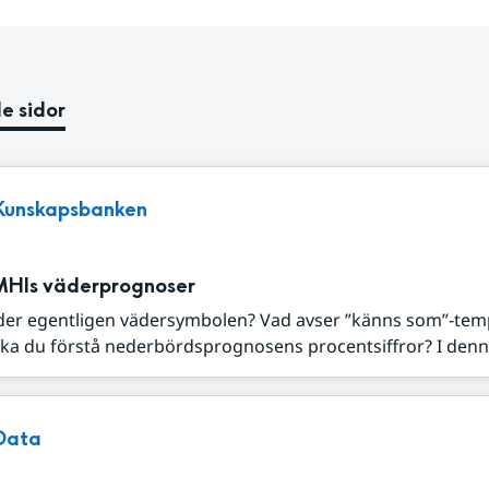
e sidor
Kunskapsbanken
MHIs väderprognoser
der egentligen vädersymbolen? Vad avser ”känns som”-tem
ka du förstå nederbördsprognosens procentsiffror? I denna
Data