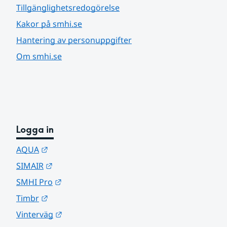
Tillgänglighetsredogörelse
Kakor på smhi.se
Hantering av personuppgifter
Om smhi.se
Logga in
Länk till annan webbplats.
AQUA
Länk till annan webbplats.
SIMAIR
Länk till annan webbplats.
SMHI Pro
Länk till annan webbplats.
Timbr
Länk till annan webbplats.
Vinterväg