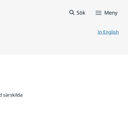
Sök
Meny
In English
 särskilda 