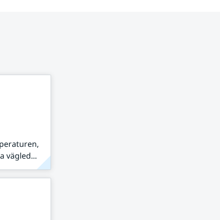
peraturen,
 vägled...