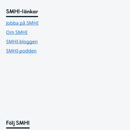
SMHI-länkar
Jobba på SMHI
Om SMHI
SMHI-bloggen
SMHI-podden
Följ SMHI