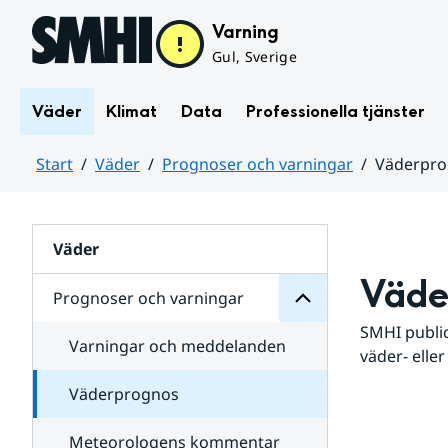
Hoppa till sidans innehåll
Varning
Gul, Sverige
Väder
Klimat
Data
Professionella tjänster
Start
Väder
Prognoser och varningar
Väderpr
varningar
och
Huvudinnehåll
Prognoser
för
Undersidor
Väder
Väde
Prognoser och varningar
SMHI public
Varningar och meddelanden
väder- eller
Väderprognos
Meteorologens kommentar