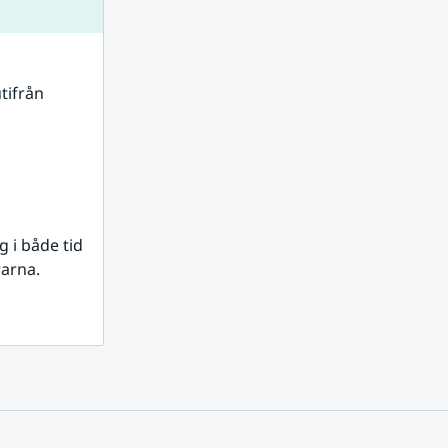
tifrån 
i både tid 
rarna.