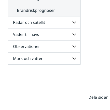
Brandriskprognoser
Radar och satellit
Väder till havs
Undersidor
för
Radar
Observationer
Undersidor
och
för
satellit
Väder
Mark och vatten
Undersidor
till
för
havs
Observationer
Undersidor
för
Mark
och
vatten
Dela sidan