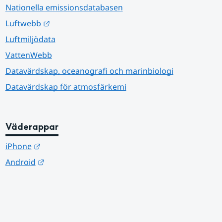
Nationella emissionsdatabasen
Länk till annan webbplats.
Luftwebb
Luftmiljödata
VattenWebb
Datavärdskap, oceanografi och marinbiologi
Datavärdskap för atmosfärkemi
Väderappar
Länk till annan webbplats.
iPhone
Länk till annan webbplats.
Android