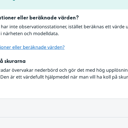
tioner eller beräknade värden?
r har inte observationsstationer, istället beräknas ett värde u
 i närheten och modelldata.
ioner eller beräknade värden?
på skurarna
radar övervakar nederbörd och gör det med hög upplösning 
Den är ett värdefullt hjälpmedel när man vill ha koll på sku