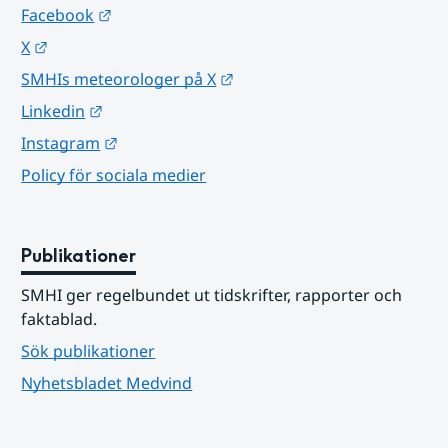
Länk till annan webbplats.
Facebook
Länk till annan webbplats.
X
Länk till annan webbplats.
SMHIs meteorologer på X
Länk till annan webbplats.
Linkedin
Länk till annan webbplats.
Instagram
Policy för sociala medier
Publikationer
SMHI ger regelbundet ut tidskrifter, rapporter och 
faktablad.
Sök publikationer
Nyhetsbladet Medvind