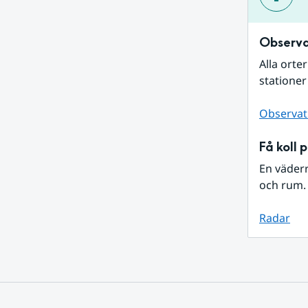
Observa
Alla orte
stationer
Observat
Få koll 
En väder
och rum. 
Radar