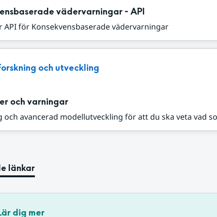
ensbaserade vädervarningar - API
r API för Konsekvensbaserade vädervarningar
Forskning och utveckling
er och varningar
 och avancerad modellutveckling för att du ska veta vad s
e länkar
Lär dig mer