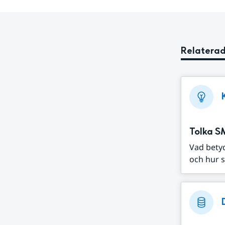
Relaterad
Tolka S
Vad bety
och hur s