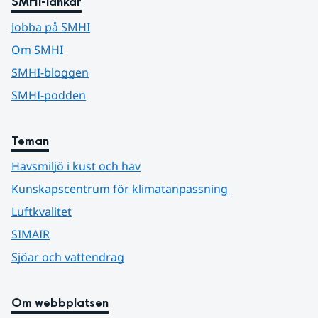
SMHI-länkar
Jobba på SMHI
Om SMHI
SMHI-bloggen
SMHI-podden
Teman
Havsmiljö i kust och hav
Kunskapscentrum för klimatanpassning
Luftkvalitet
SIMAIR
Sjöar och vattendrag
Om webbplatsen