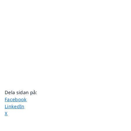
Dela sidan på
:
Dela sidan på
Facebook
Dela sidan på
LinkedIn
Dela sidan på
X