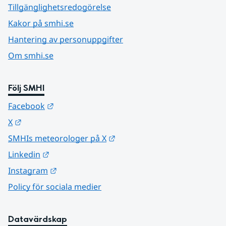
Tillgänglighetsredogörelse
Kakor på smhi.se
Hantering av personuppgifter
Om smhi.se
Följ SMHI
Länk till annan webbplats.
Facebook
Länk till annan webbplats.
X
Länk till annan webbplats.
SMHIs meteorologer på X
Länk till annan webbplats.
Linkedin
Länk till annan webbplats.
Instagram
Policy för sociala medier
Datavärdskap