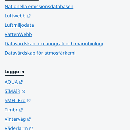
Nationella emissionsdatabasen
Länk till annan webbplats.
Luftwebb
Luftmiljödata
VattenWebb
Datavärdskap, oceanografi och marinbiologi
Datavärdskap för atmosfärkemi
Logga in
Länk till annan webbplats.
AQUA
Länk till annan webbplats.
SIMAIR
Länk till annan webbplats.
SMHI Pro
Länk till annan webbplats.
Timbr
Länk till annan webbplats.
Vinterväg
Länk till annan webbplats.
Väderlarm