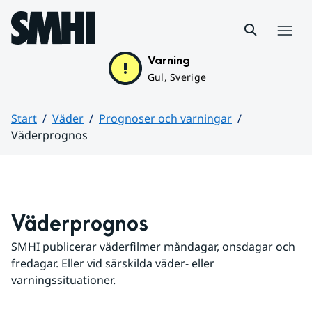
Hoppa till sidans innehåll
Meny
Varning
Gul, Sverige
Start
Väder
Prognoser och varningar
Väderprognos
Huvudinnehåll
Väderprognos
SMHI publicerar väderfilmer måndagar, onsdagar och 
fredagar. Eller vid särskilda väder- eller 
varningssituationer.