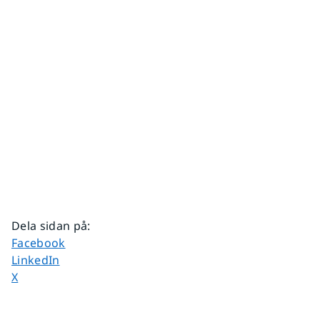
Dela sidan på
:
Dela sidan på
Facebook
Dela sidan på
LinkedIn
Dela sidan på
X