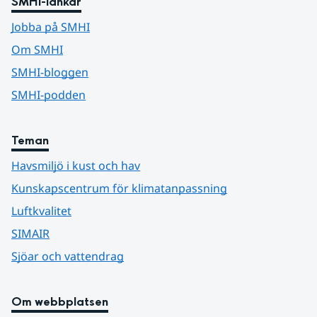
SMHI-länkar
Jobba på SMHI
Om SMHI
SMHI-bloggen
SMHI-podden
Teman
Havsmiljö i kust och hav
Kunskapscentrum för klimatanpassning
Luftkvalitet
SIMAIR
Sjöar och vattendrag
Om webbplatsen