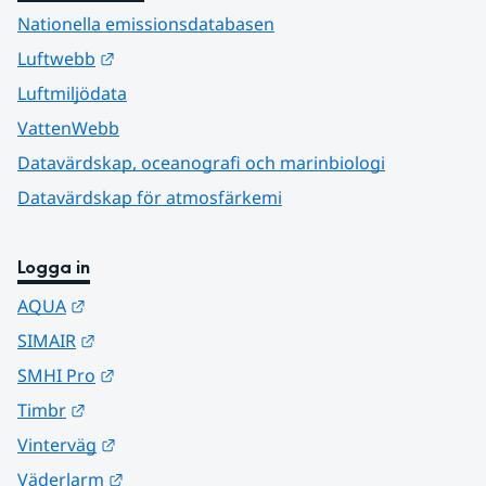
Nationella emissionsdatabasen
Länk till annan webbplats.
Luftwebb
Luftmiljödata
VattenWebb
Datavärdskap, oceanografi och marinbiologi
Datavärdskap för atmosfärkemi
Logga in
Länk till annan webbplats.
AQUA
Länk till annan webbplats.
SIMAIR
Länk till annan webbplats.
SMHI Pro
Länk till annan webbplats.
Timbr
Länk till annan webbplats.
Vinterväg
Länk till annan webbplats.
Väderlarm