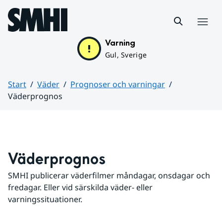
Hoppa till sidans innehåll
Meny
Varning
Gul, Sverige
Start
Väder
Prognoser och varningar
Väderprognos
Huvudinnehåll
Väderprognos
SMHI publicerar väderfilmer måndagar, onsdagar och 
fredagar. Eller vid särskilda väder- eller 
varningssituationer.