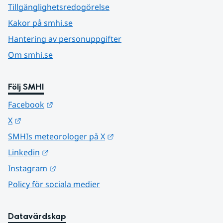
Tillgänglighetsredogörelse
Kakor på smhi.se
Hantering av personuppgifter
Om smhi.se
Följ SMHI
Länk till annan webbplats.
Facebook
Länk till annan webbplats.
X
Länk till annan webbplats.
SMHIs meteorologer på X
Länk till annan webbplats.
Linkedin
Länk till annan webbplats.
Instagram
Policy för sociala medier
Datavärdskap