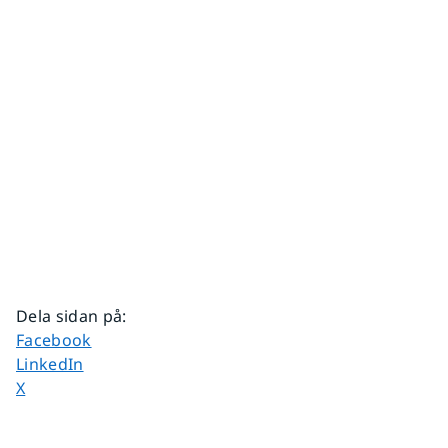
Dela sidan på
:
Dela sidan på
Facebook
Dela sidan på
LinkedIn
Dela sidan på
X