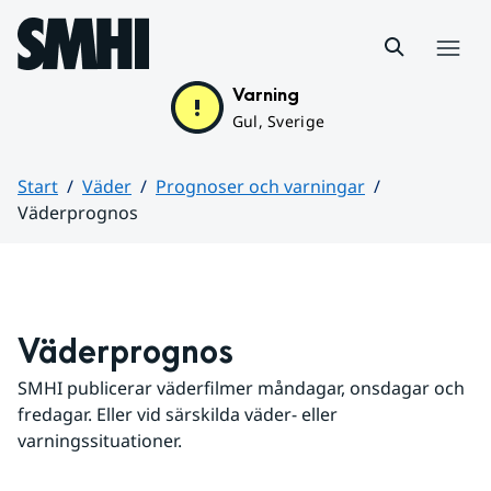
Hoppa till sidans innehåll
Meny
Varning
Gul, Sverige
Start
Väder
Prognoser och varningar
Väderprognos
Huvudinnehåll
Väderprognos
SMHI publicerar väderfilmer måndagar, onsdagar och 
fredagar. Eller vid särskilda väder- eller 
varningssituationer.