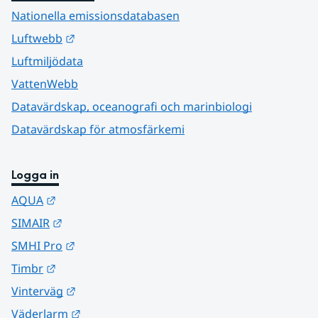
Nationella emissionsdatabasen
Länk till annan webbplats.
Luftwebb
Luftmiljödata
VattenWebb
Datavärdskap, oceanografi och marinbiologi
Datavärdskap för atmosfärkemi
Logga in
Länk till annan webbplats.
AQUA
Länk till annan webbplats.
SIMAIR
Länk till annan webbplats.
SMHI Pro
Länk till annan webbplats.
Timbr
Länk till annan webbplats.
Vinterväg
Länk till annan webbplats.
Väderlarm