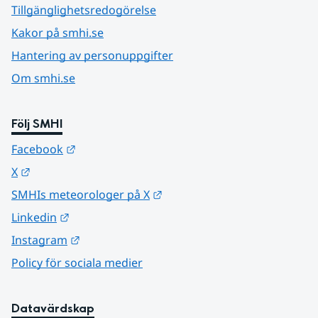
Tillgänglighetsredogörelse
Kakor på smhi.se
Hantering av personuppgifter
Om smhi.se
Följ SMHI
Länk till annan webbplats.
Facebook
Länk till annan webbplats.
X
Länk till annan webbplats.
SMHIs meteorologer på X
Länk till annan webbplats.
Linkedin
Länk till annan webbplats.
Instagram
Policy för sociala medier
Datavärdskap