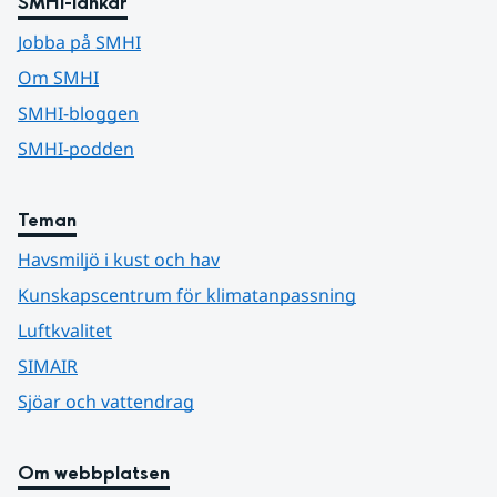
SMHI-länkar
Jobba på SMHI
Om SMHI
SMHI-bloggen
SMHI-podden
Teman
Havsmiljö i kust och hav
Kunskapscentrum för klimatanpassning
Luftkvalitet
SIMAIR
Sjöar och vattendrag
Om webbplatsen