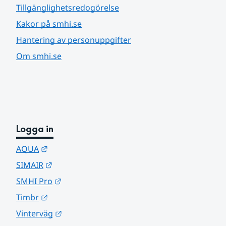
Tillgänglighetsredogörelse
Kakor på smhi.se
Hantering av personuppgifter
Om smhi.se
Logga in
Länk till annan webbplats.
AQUA
Länk till annan webbplats.
SIMAIR
Länk till annan webbplats.
SMHI Pro
Länk till annan webbplats.
Timbr
Länk till annan webbplats.
Vinterväg