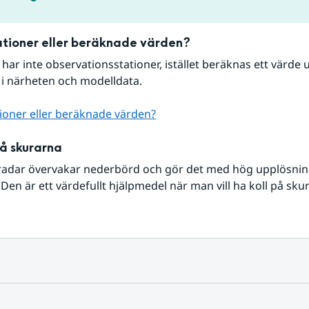
tioner eller beräknade värden?
r har inte observationsstationer, istället beräknas ett värde u
 i närheten och modelldata.
ioner eller beräknade värden?
på skurarna
radar övervakar nederbörd och gör det med hög upplösning 
Den är ett värdefullt hjälpmedel när man vill ha koll på sku