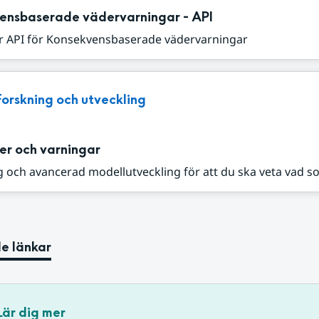
ensbaserade vädervarningar - API
r API för Konsekvensbaserade vädervarningar
Forskning och utveckling
er och varningar
 och avancerad modellutveckling för att du ska veta vad s
e länkar
Lär dig mer