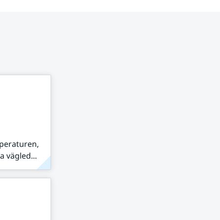
peraturen,
 vägled...