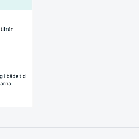
tifrån 
i både tid 
rarna.