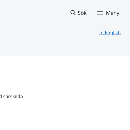
Sök
Meny
In English
 särskilda 