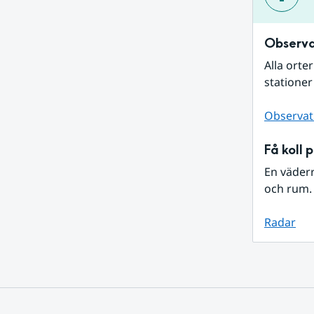
Observa
Alla orte
stationer
Observat
Få koll 
En väder
och rum. 
Radar