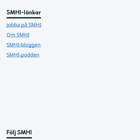
SMHI-länkar
Jobba på SMHI
Om SMHI
SMHI-bloggen
SMHI-podden
Följ SMHI