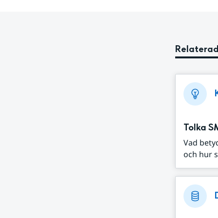
Relaterad
Tolka S
Vad bety
och hur s