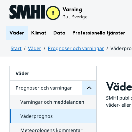
Hoppa till sidans innehåll
Varning
Gul, Sverige
Väder
Klimat
Data
Professionella tjänster
Start
Väder
Prognoser och varningar
Väderpr
varningar
och
Huvudinnehåll
Prognoser
för
Undersidor
Väder
Väde
Prognoser och varningar
SMHI public
Varningar och meddelanden
väder- eller
Väderprognos
Meteorologens kommentar