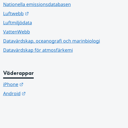
Nationella emissionsdatabasen
Länk till annan webbplats.
Luftwebb
Luftmiljödata
VattenWebb
Datavärdskap, oceanografi och marinbiologi
Datavärdskap för atmosfärkemi
Väderappar
Länk till annan webbplats.
iPhone
Länk till annan webbplats.
Android