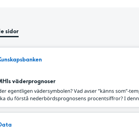
e sidor
Kunskapsbanken
MHIs väderprognoser
der egentligen vädersymbolen? Vad avser ”känns som”-tem
ka du förstå nederbördsprognosens procentsiffror? I denna
Data