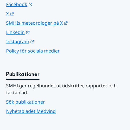
Länk till annan webbplats.
Facebook
Länk till annan webbplats.
X
Länk till annan webbplats.
SMHIs meteorologer på X
Länk till annan webbplats.
Linkedin
Länk till annan webbplats.
Instagram
Policy för sociala medier
Publikationer
SMHI ger regelbundet ut tidskrifter, rapporter och 
faktablad.
Sök publikationer
Nyhetsbladet Medvind