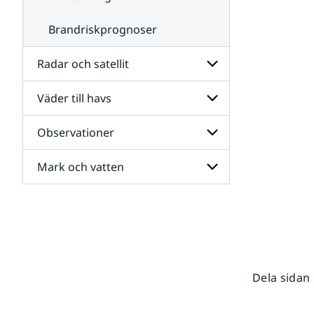
Brandriskprognoser
Radar och satellit
Väder till havs
Undersidor
för
Radar
Observationer
Undersidor
och
för
satellit
Väder
Mark och vatten
Undersidor
till
för
havs
Observationer
Undersidor
för
Mark
och
vatten
Dela sidan