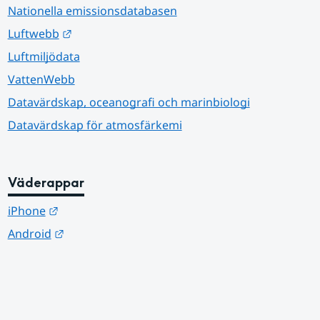
Nationella emissionsdatabasen
Länk till annan webbplats.
Luftwebb
Luftmiljödata
VattenWebb
Datavärdskap, oceanografi och marinbiologi
Datavärdskap för atmosfärkemi
Väderappar
Länk till annan webbplats.
iPhone
Länk till annan webbplats.
Android