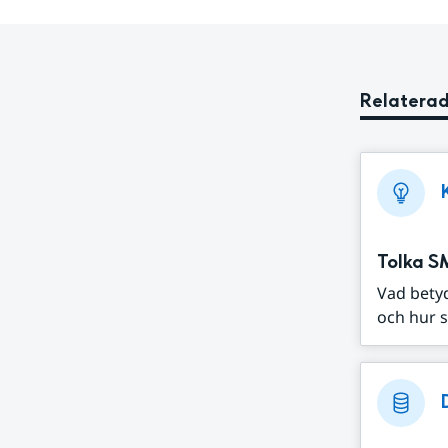
Relaterad
Tolka S
Vad bety
och hur s