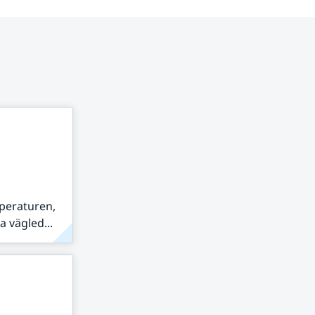
peraturen,
 vägled...