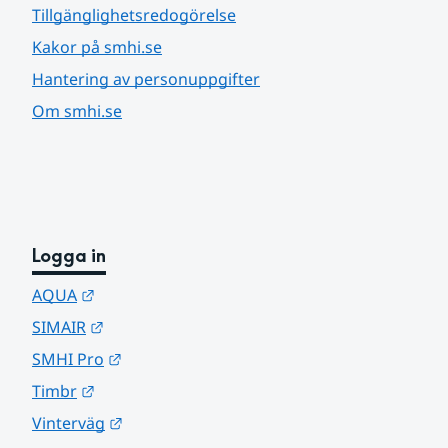
Tillgänglighetsredogörelse
Kakor på smhi.se
Hantering av personuppgifter
Om smhi.se
Logga in
Länk till annan webbplats.
AQUA
Länk till annan webbplats.
SIMAIR
Länk till annan webbplats.
SMHI Pro
Länk till annan webbplats.
Timbr
Länk till annan webbplats.
Vinterväg