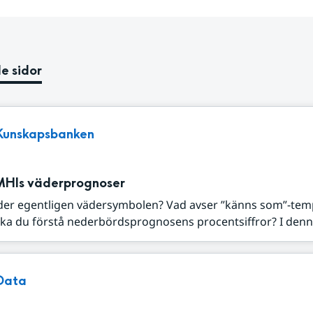
e sidor
Kunskapsbanken
MHIs väderprognoser
der egentligen vädersymbolen? Vad avser ”känns som”-tem
ka du förstå nederbördsprognosens procentsiffror? I denna
Data