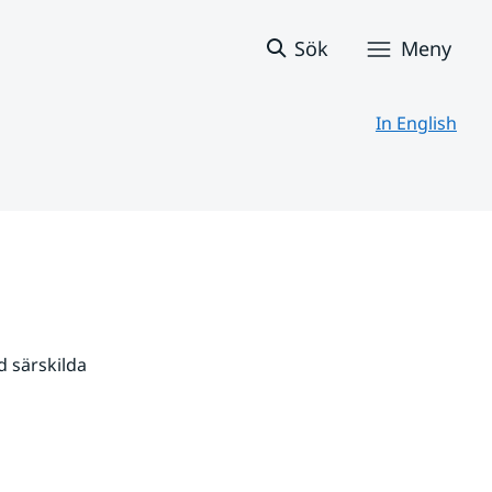
Sök
Meny
In English
 särskilda 