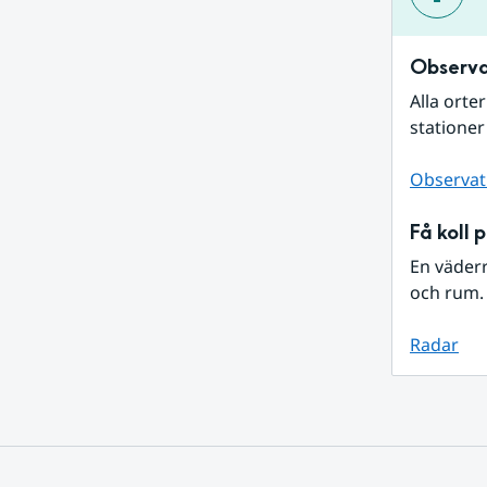
Observa
Alla orte
stationer
Observat
Få koll 
En väder
och rum. 
Radar