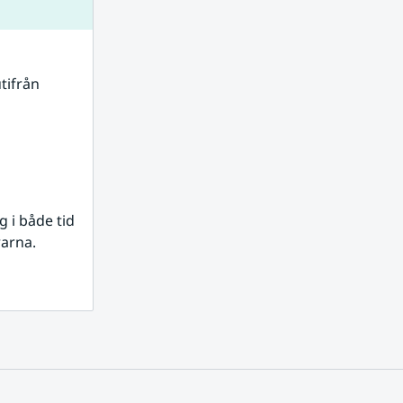
tifrån 
i både tid 
rarna.