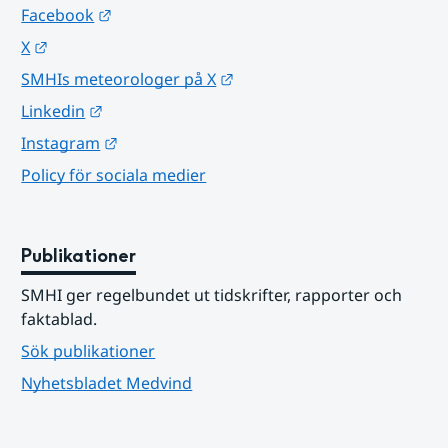
Länk till annan webbplats.
Facebook
Länk till annan webbplats.
X
Länk till annan webbplats.
SMHIs meteorologer på X
Länk till annan webbplats.
Linkedin
Länk till annan webbplats.
Instagram
Policy för sociala medier
Publikationer
SMHI ger regelbundet ut tidskrifter, rapporter och 
faktablad.
Sök publikationer
Nyhetsbladet Medvind