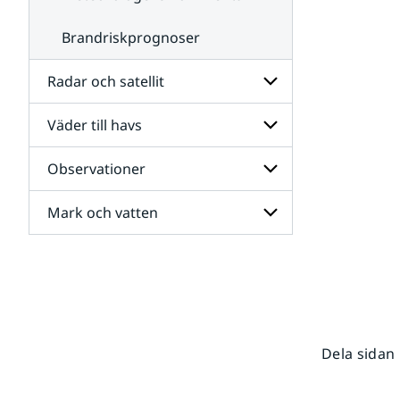
Brandriskprognoser
Radar och satellit
Väder till havs
Undersidor
för
Radar
Observationer
Undersidor
och
för
satellit
Väder
Mark och vatten
Undersidor
till
för
havs
Observationer
Undersidor
för
Mark
och
vatten
Dela sidan