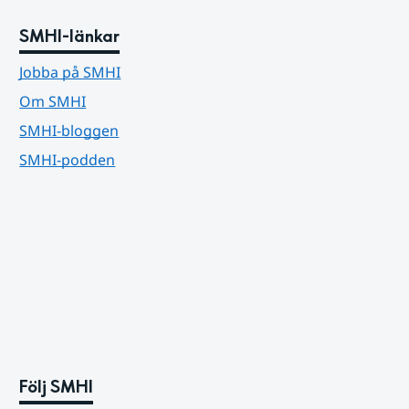
SMHI-länkar
Jobba på SMHI
Om SMHI
SMHI-bloggen
SMHI-podden
Följ SMHI