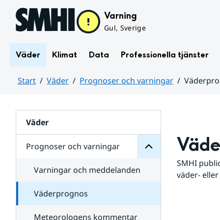
Hoppa till sidans innehåll
Varning
Gul, Sverige
Väder
Klimat
Data
Professionella tjänster
Start
Väder
Prognoser och varningar
Väderpr
varningar
och
Huvudinnehåll
Prognoser
för
Undersidor
Väder
Väde
Prognoser och varningar
SMHI public
Varningar och meddelanden
väder- eller
Väderprognos
Meteorologens kommentar