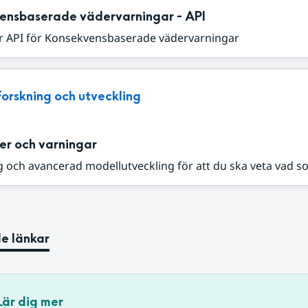
ensbaserade vädervarningar - API
r API för Konsekvensbaserade vädervarningar
Forskning och utveckling
er och varningar
 och avancerad modellutveckling för att du ska veta vad s
e länkar
Lär dig mer