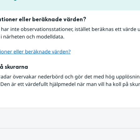
tioner eller beräknade värden?
r har inte observationsstationer, istället beräknas ett värde u
 i närheten och modelldata.
ioner eller beräknade värden?
på skurarna
radar övervakar nederbörd och gör det med hög upplösning 
Den är ett värdefullt hjälpmedel när man vill ha koll på sku