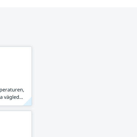
peraturen,
 vägled...