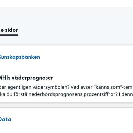
e sidor
Kunskapsbanken
MHIs väderprognoser
der egentligen vädersymbolen? Vad avser ”känns som”-tem
ka du förstå nederbördsprognosens procentsiffror? I denna
Data