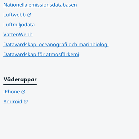
Nationella emissionsdatabasen
Länk till annan webbplats.
Luftwebb
Luftmiljödata
VattenWebb
Datavärdskap, oceanografi och marinbiologi
Datavärdskap för atmosfärkemi
Väderappar
Länk till annan webbplats.
iPhone
Länk till annan webbplats.
Android