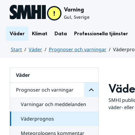
Hoppa till sidans innehåll
Varning
Gul, Sverige
Väder
Klimat
Data
Professionella tjänster
Start
Väder
Prognoser och varningar
Väderpr
varningar
och
Huvudinnehåll
Prognoser
för
Undersidor
Väder
Väde
Prognoser och varningar
SMHI public
Varningar och meddelanden
väder- eller
Väderprognos
Meteorologens kommentar