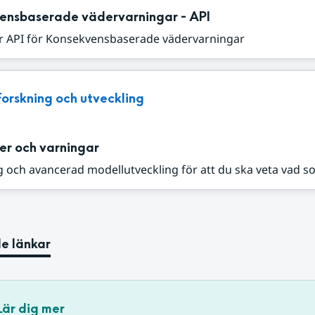
ensbaserade vädervarningar - API
r API för Konsekvensbaserade vädervarningar
Forskning och utveckling
er och varningar
 och avancerad modellutveckling för att du ska veta vad s
e länkar
Lär dig mer