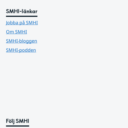
SMHI-länkar
Jobba på SMHI
Om SMHI
SMHI-bloggen
SMHI-podden
Följ SMHI