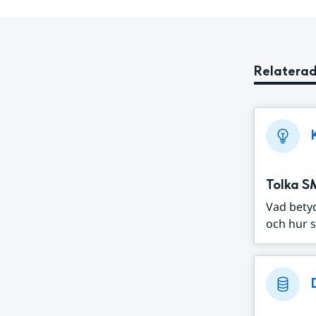
Relaterad
Tolka S
Vad bety
och hur s