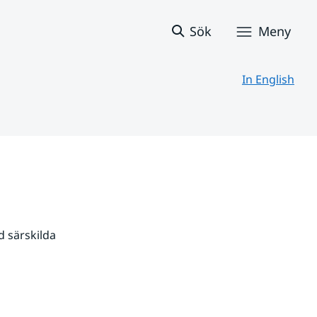
Sök
Meny
In English
 särskilda 