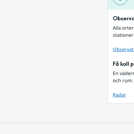
Observa
Alla orte
stationer
Observat
Få koll 
En väder
och rum. 
Radar