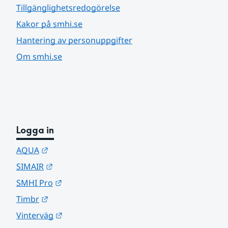
Tillgänglighetsredogörelse
Kakor på smhi.se
Hantering av personuppgifter
Om smhi.se
Logga in
Länk till annan webbplats.
AQUA
Länk till annan webbplats.
SIMAIR
Länk till annan webbplats.
SMHI Pro
Länk till annan webbplats.
Timbr
Länk till annan webbplats.
Vinterväg