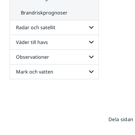
Brandriskprognoser
Radar och satellit
Väder till havs
Undersidor
för
Radar
Observationer
Undersidor
och
för
satellit
Väder
Mark och vatten
Undersidor
till
för
havs
Observationer
Undersidor
för
Mark
och
vatten
Dela sidan