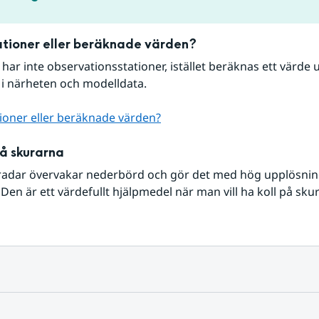
tioner eller beräknade värden?
r har inte observationsstationer, istället beräknas ett värde u
 i närheten och modelldata.
ioner eller beräknade värden?
på skurarna
radar övervakar nederbörd och gör det med hög upplösning 
Den är ett värdefullt hjälpmedel när man vill ha koll på sku