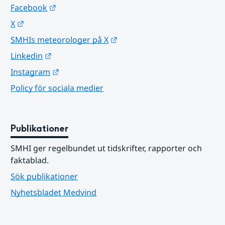
Länk till annan webbplats.
Facebook
Länk till annan webbplats.
X
Länk till annan webbplats.
SMHIs meteorologer på X
Länk till annan webbplats.
Linkedin
Länk till annan webbplats.
Instagram
Policy för sociala medier
Publikationer
SMHI ger regelbundet ut tidskrifter, rapporter och 
faktablad.
Sök publikationer
Nyhetsbladet Medvind