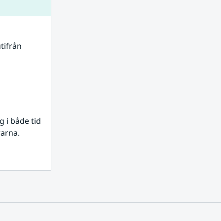
tifrån 
i både tid 
rarna.