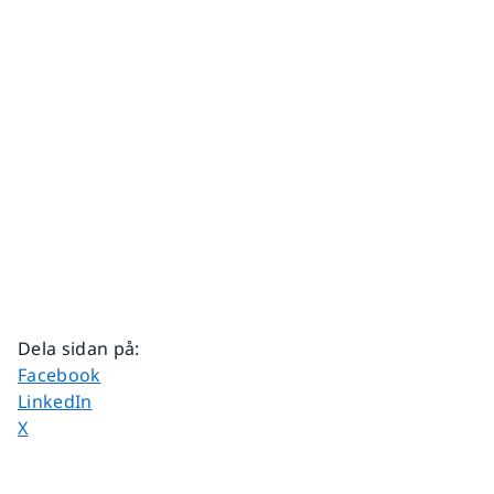
Dela sidan på
:
Dela sidan på
Facebook
Dela sidan på
LinkedIn
Dela sidan på
X