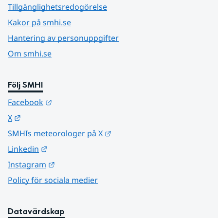
Tillgänglighetsredogörelse
Kakor på smhi.se
Hantering av personuppgifter
Om smhi.se
Följ SMHI
Länk till annan webbplats.
Facebook
Länk till annan webbplats.
X
Länk till annan webbplats.
SMHIs meteorologer på X
Länk till annan webbplats.
Linkedin
Länk till annan webbplats.
Instagram
Policy för sociala medier
Datavärdskap