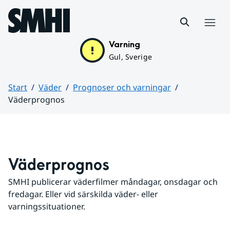
Hoppa till sidans innehåll
Meny
Varning
Gul, Sverige
Start
Väder
Prognoser och varningar
Väderprognos
Huvudinnehåll
Väderprognos
SMHI publicerar väderfilmer måndagar, onsdagar och 
fredagar. Eller vid särskilda väder- eller 
varningssituationer.