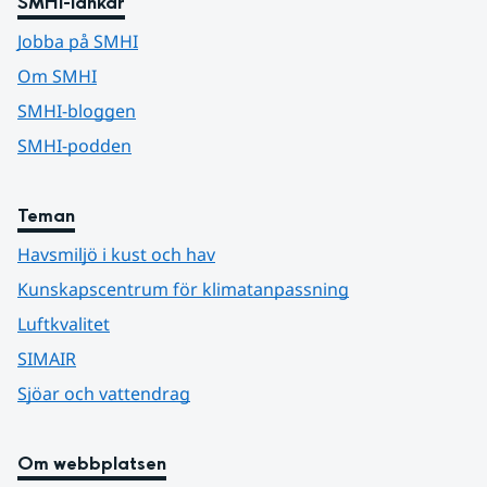
SMHI-länkar
Jobba på SMHI
Om SMHI
SMHI-bloggen
SMHI-podden
Teman
Havsmiljö i kust och hav
Kunskapscentrum för klimatanpassning
Luftkvalitet
SIMAIR
Sjöar och vattendrag
Om webbplatsen