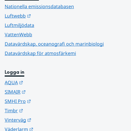
Nationella emissionsdatabasen
Länk till annan webbplats.
Luftwebb
Luftmiljödata
VattenWebb
Datavärdskap, oceanografi och marinbiologi
Datavärdskap för atmosfärkemi
Logga in
Länk till annan webbplats.
AQUA
Länk till annan webbplats.
SIMAIR
Länk till annan webbplats.
SMHI Pro
Länk till annan webbplats.
Timbr
Länk till annan webbplats.
Vinterväg
Länk till annan webbplats.
Väderlarm