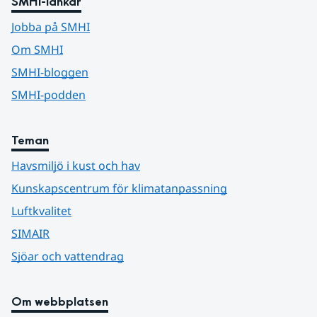
SMHI-länkar
Jobba på SMHI
Om SMHI
SMHI-bloggen
SMHI-podden
Teman
Havsmiljö i kust och hav
Kunskapscentrum för klimatanpassning
Luftkvalitet
SIMAIR
Sjöar och vattendrag
Om webbplatsen