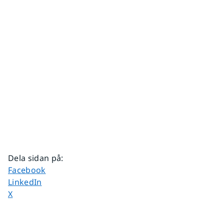
Dela sidan på
:
Dela sidan på
Facebook
Dela sidan på
LinkedIn
Dela sidan på
X