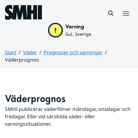
Hoppa till sidans innehåll
Meny
Varning
Gul, Sverige
Start
Väder
Prognoser och varningar
Väderprognos
Huvudinnehåll
Väderprognos
SMHI publicerar väderfilmer måndagar, onsdagar och 
fredagar. Eller vid särskilda väder- eller 
varningssituationer.