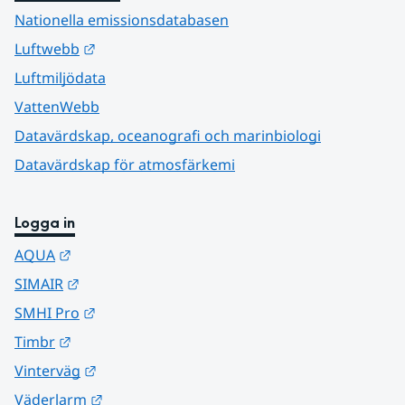
Nationella emissionsdatabasen
Länk till annan webbplats.
Luftwebb
Luftmiljödata
VattenWebb
Datavärdskap, oceanografi och marinbiologi
Datavärdskap för atmosfärkemi
Logga in
Länk till annan webbplats.
AQUA
Länk till annan webbplats.
SIMAIR
Länk till annan webbplats.
SMHI Pro
Länk till annan webbplats.
Timbr
Länk till annan webbplats.
Vinterväg
Länk till annan webbplats.
Väderlarm