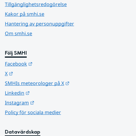
Tillgänglighetsredogörelse
Kakor på smhi.se
Hantering av personuppgifter
Om smhi.se
Följ SMHI
Länk till annan webbplats.
Facebook
Länk till annan webbplats.
X
Länk till annan webbplats.
SMHIs meteorologer på X
Länk till annan webbplats.
Linkedin
Länk till annan webbplats.
Instagram
Policy för sociala medier
Datavärdskap