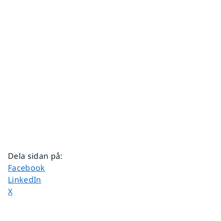
Dela sidan på
:
Dela sidan på
Facebook
Dela sidan på
LinkedIn
Dela sidan på
X