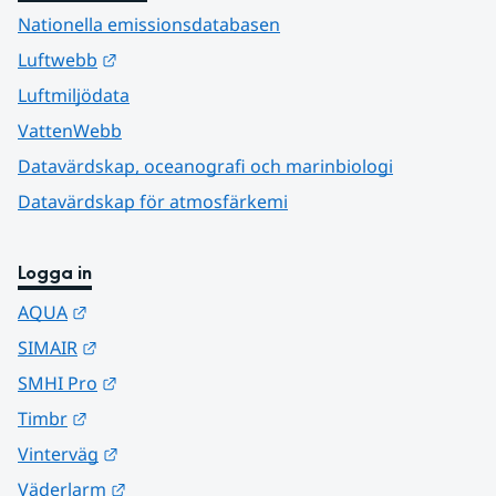
Nationella emissionsdatabasen
Länk till annan webbplats.
Luftwebb
Luftmiljödata
VattenWebb
Datavärdskap, oceanografi och marinbiologi
Datavärdskap för atmosfärkemi
Logga in
Länk till annan webbplats.
AQUA
Länk till annan webbplats.
SIMAIR
Länk till annan webbplats.
SMHI Pro
Länk till annan webbplats.
Timbr
Länk till annan webbplats.
Vinterväg
Länk till annan webbplats.
Väderlarm