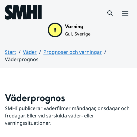
Hoppa till sidans innehåll
Meny
Varning
Gul, Sverige
Start
Väder
Prognoser och varningar
Väderprognos
Huvudinnehåll
Väderprognos
SMHI publicerar väderfilmer måndagar, onsdagar och 
fredagar. Eller vid särskilda väder- eller 
varningssituationer.