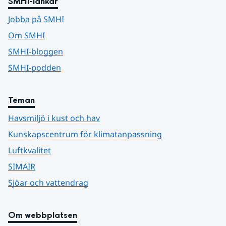
SMHI-länkar
Jobba på SMHI
Om SMHI
SMHI-bloggen
SMHI-podden
Teman
Havsmiljö i kust och hav
Kunskapscentrum för klimatanpassning
Luftkvalitet
SIMAIR
Sjöar och vattendrag
Om webbplatsen