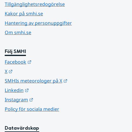
Tillgänglighetsredogörelse
Kakor på smhi.se
Hantering av personuppgifter
Om smhi.se
Följ SMHI
Länk till annan webbplats.
Facebook
Länk till annan webbplats.
X
Länk till annan webbplats.
SMHIs meteorologer på X
Länk till annan webbplats.
Linkedin
Länk till annan webbplats.
Instagram
Policy för sociala medier
Datavärdskap