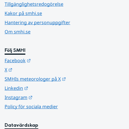
Tillgänglighetsredogörelse
Kakor på smhi.se
Hantering av personuppgifter
Om smhi.se
Följ SMHI
Länk till annan webbplats.
Facebook
Länk till annan webbplats.
X
Länk till annan webbplats.
SMHIs meteorologer på X
Länk till annan webbplats.
Linkedin
Länk till annan webbplats.
Instagram
Policy för sociala medier
Datavärdskap