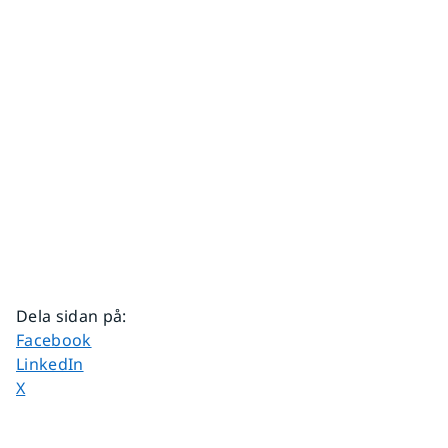
Dela sidan på
:
Dela sidan på
Facebook
Dela sidan på
LinkedIn
Dela sidan på
X