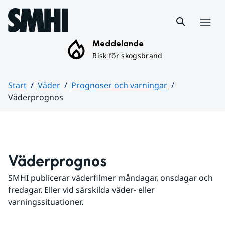
Hoppa till sidans innehåll
Meny
Meddelande
Risk för skogsbrand
Start
Väder
Prognoser och varningar
Väderprognos
Huvudinnehåll
Väderprognos
SMHI publicerar väderfilmer måndagar, onsdagar och 
fredagar. Eller vid särskilda väder- eller 
varningssituationer.