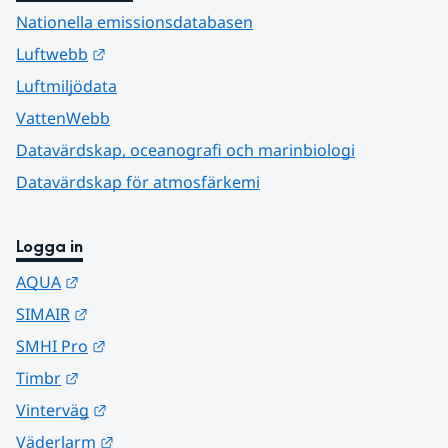
Nationella emissionsdatabasen
Länk till annan webbplats.
Luftwebb
Luftmiljödata
VattenWebb
Datavärdskap, oceanografi och marinbiologi
Datavärdskap för atmosfärkemi
Logga in
Länk till annan webbplats.
AQUA
Länk till annan webbplats.
SIMAIR
Länk till annan webbplats.
SMHI Pro
Länk till annan webbplats.
Timbr
Länk till annan webbplats.
Vinterväg
Länk till annan webbplats.
Väderlarm