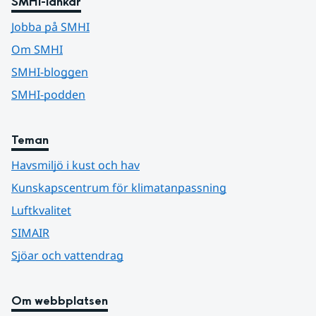
SMHI-länkar
Jobba på SMHI
Om SMHI
SMHI-bloggen
SMHI-podden
Teman
Havsmiljö i kust och hav
Kunskapscentrum för klimatanpassning
Luftkvalitet
SIMAIR
Sjöar och vattendrag
Om webbplatsen