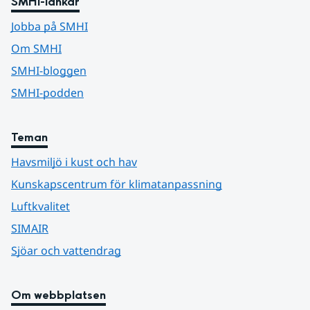
SMHI-länkar
Jobba på SMHI
Om SMHI
SMHI-bloggen
SMHI-podden
Teman
Havsmiljö i kust och hav
Kunskapscentrum för klimatanpassning
Luftkvalitet
SIMAIR
Sjöar och vattendrag
Om webbplatsen