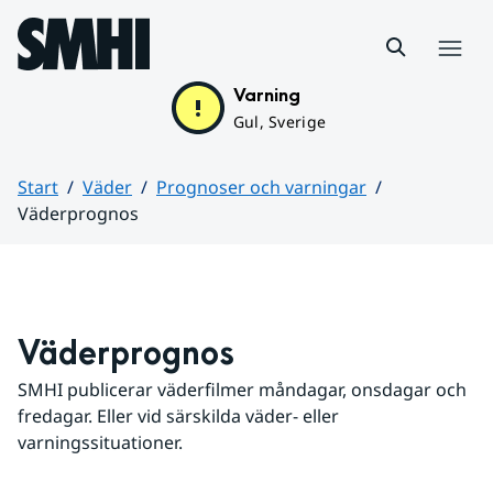
Hoppa till sidans innehåll
Meny
Varning
Gul, Sverige
Start
Väder
Prognoser och varningar
Väderprognos
Huvudinnehåll
Väderprognos
SMHI publicerar väderfilmer måndagar, onsdagar och 
fredagar. Eller vid särskilda väder- eller 
varningssituationer.