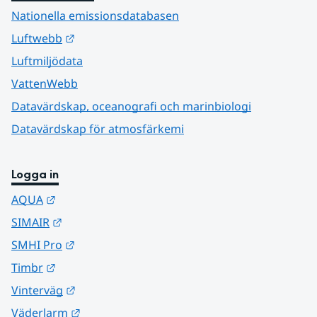
Nationella emissionsdatabasen
Länk till annan webbplats.
Luftwebb
Luftmiljödata
VattenWebb
Datavärdskap, oceanografi och marinbiologi
Datavärdskap för atmosfärkemi
Logga in
Länk till annan webbplats.
AQUA
Länk till annan webbplats.
SIMAIR
Länk till annan webbplats.
SMHI Pro
Länk till annan webbplats.
Timbr
Länk till annan webbplats.
Vinterväg
Länk till annan webbplats.
Väderlarm