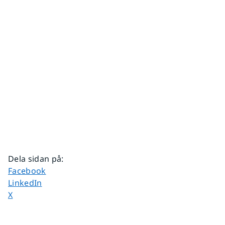
Dela sidan på
:
Dela sidan på
Facebook
Dela sidan på
LinkedIn
Dela sidan på
X