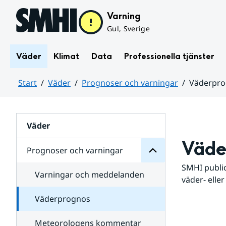
Hoppa till sidans innehåll
Varning
Gul, Sverige
Väder
Klimat
Data
Professionella tjänster
Start
Väder
Prognoser och varningar
Väderpr
varningar
och
Huvudinnehåll
Prognoser
för
Undersidor
Väder
Väde
Prognoser och varningar
SMHI public
Varningar och meddelanden
väder- eller
Väderprognos
Meteorologens kommentar