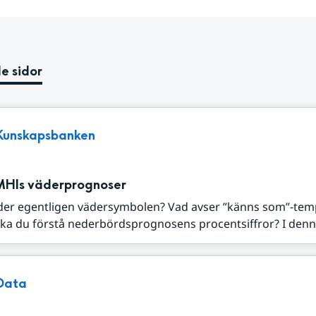
e sidor
Kunskapsbanken
MHIs väderprognoser
der egentligen vädersymbolen? Vad avser ”känns som”-tem
ka du förstå nederbördsprognosens procentsiffror? I denna
Data