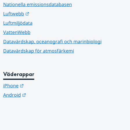
Nationella emissionsdatabasen
Länk till annan webbplats.
Luftwebb
Luftmiljödata
VattenWebb
Datavärdskap, oceanografi och marinbiologi
Datavärdskap för atmosfärkemi
Väderappar
Länk till annan webbplats.
iPhone
Länk till annan webbplats.
Android