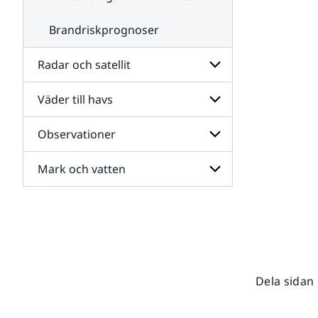
Brandriskprognoser
Radar och satellit
Väder till havs
Undersidor
för
Radar
Observationer
Undersidor
och
för
satellit
Väder
Mark och vatten
Undersidor
till
för
havs
Observationer
Undersidor
för
Mark
och
vatten
Dela sidan