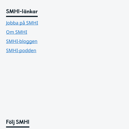
SMHI-länkar
Jobba på SMHI
Om SMHI
SMHI-bloggen
SMHI-podden
Följ SMHI