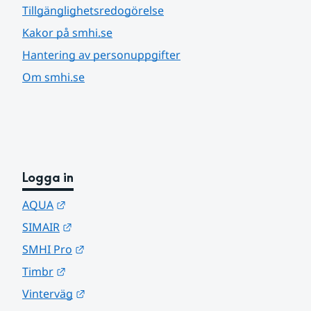
Tillgänglighetsredogörelse
Kakor på smhi.se
Hantering av personuppgifter
Om smhi.se
Logga in
Länk till annan webbplats.
AQUA
Länk till annan webbplats.
SIMAIR
Länk till annan webbplats.
SMHI Pro
Länk till annan webbplats.
Timbr
Länk till annan webbplats.
Vinterväg