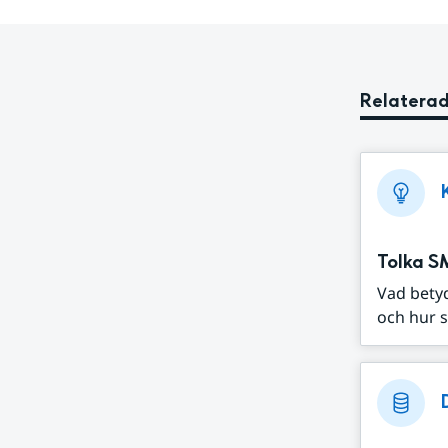
Relaterad
Tolka S
Vad bety
och hur s