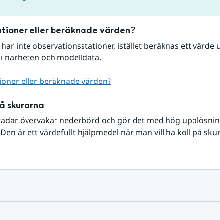
tioner eller beräknade värden?
r har inte observationsstationer, istället beräknas ett värde u
 i närheten och modelldata.
ioner eller beräknade värden?
på skurarna
radar övervakar nederbörd och gör det med hög upplösning 
Den är ett värdefullt hjälpmedel när man vill ha koll på sku