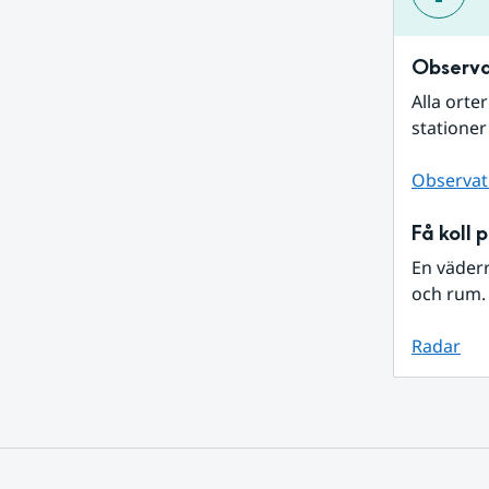
Observa
Alla orte
stationer
Observat
Få koll 
En väder
och rum. 
Radar