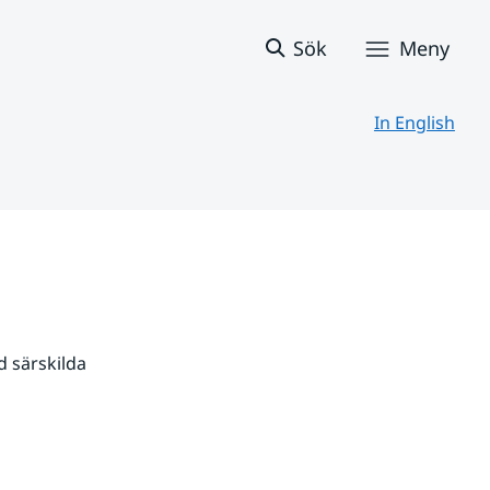
Sök
Meny
In English
 särskilda 