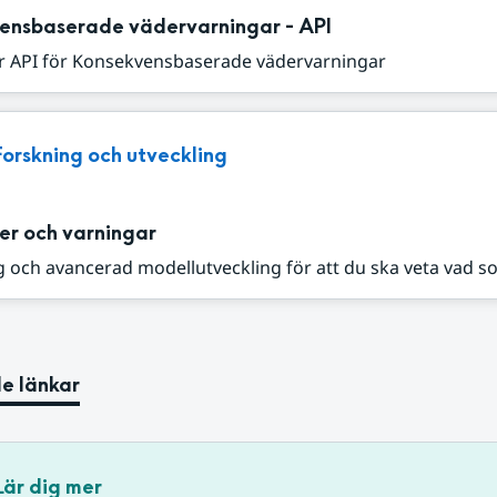
ensbaserade vädervarningar - API
r API för Konsekvensbaserade vädervarningar
Forskning och utveckling
er och varningar
 och avancerad modellutveckling för att du ska veta vad s
e länkar
Lär dig mer