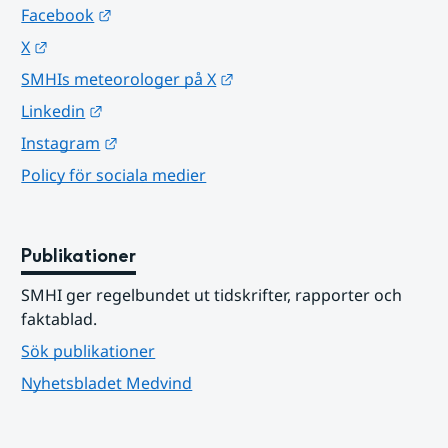
Länk till annan webbplats.
Facebook
Länk till annan webbplats.
X
Länk till annan webbplats.
SMHIs meteorologer på X
Länk till annan webbplats.
Linkedin
Länk till annan webbplats.
Instagram
Policy för sociala medier
Publikationer
SMHI ger regelbundet ut tidskrifter, rapporter och 
faktablad.
Sök publikationer
Nyhetsbladet Medvind