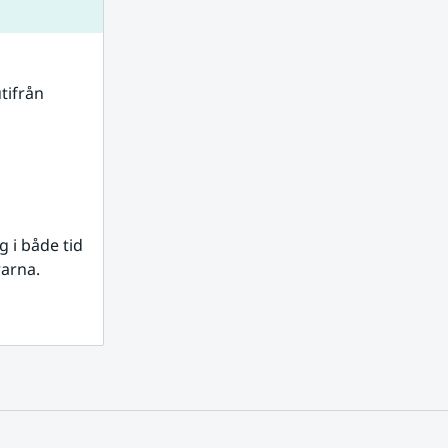
tifrån 
i både tid 
rarna.