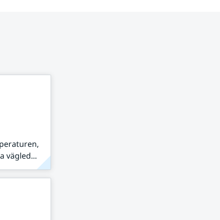
peraturen,
 vägled...