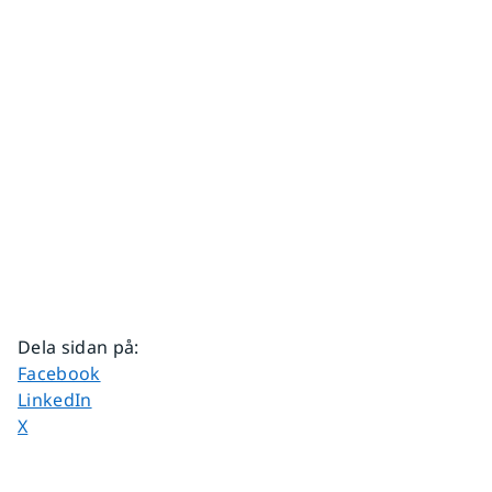
Dela sidan på
:
Dela sidan på
Facebook
Dela sidan på
LinkedIn
Dela sidan på
X