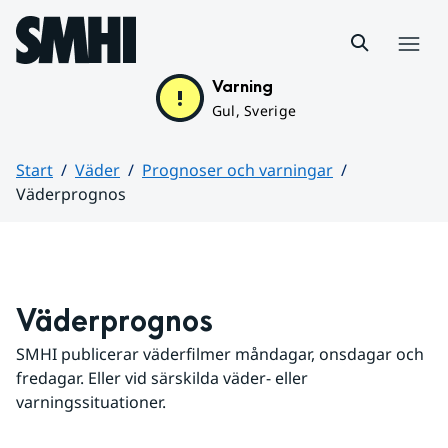
Hoppa till sidans innehåll
Meny
Varning
Gul, Sverige
Start
Väder
Prognoser och varningar
Väderprognos
Huvudinnehåll
Väderprognos
SMHI publicerar väderfilmer måndagar, onsdagar och 
fredagar. Eller vid särskilda väder- eller 
varningssituationer.