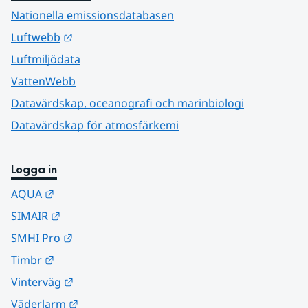
Nationella emissionsdatabasen
Länk till annan webbplats.
Luftwebb
Luftmiljödata
VattenWebb
Datavärdskap, oceanografi och marinbiologi
Datavärdskap för atmosfärkemi
Logga in
Länk till annan webbplats.
AQUA
Länk till annan webbplats.
SIMAIR
Länk till annan webbplats.
SMHI Pro
Länk till annan webbplats.
Timbr
Länk till annan webbplats.
Vinterväg
Länk till annan webbplats.
Väderlarm