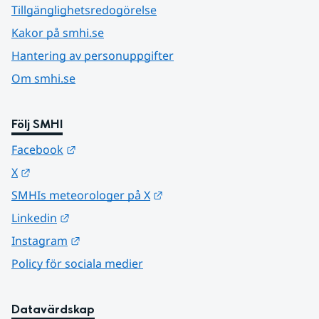
Tillgänglighetsredogörelse
Kakor på smhi.se
Hantering av personuppgifter
Om smhi.se
Följ SMHI
Länk till annan webbplats.
Facebook
Länk till annan webbplats.
X
Länk till annan webbplats.
SMHIs meteorologer på X
Länk till annan webbplats.
Linkedin
Länk till annan webbplats.
Instagram
Policy för sociala medier
Datavärdskap