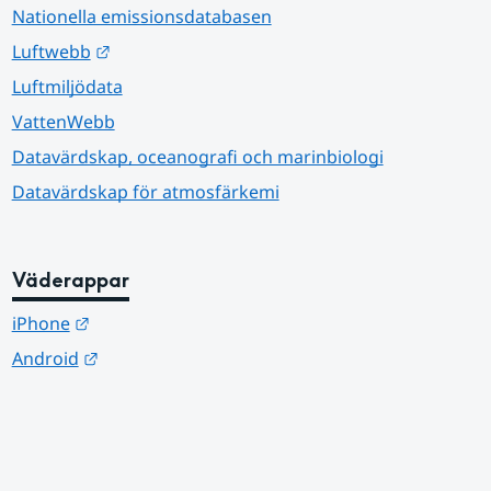
Nationella emissionsdatabasen
Länk till annan webbplats.
Luftwebb
Luftmiljödata
VattenWebb
Datavärdskap, oceanografi och marinbiologi
Datavärdskap för atmosfärkemi
Väderappar
Länk till annan webbplats.
iPhone
Länk till annan webbplats.
Android