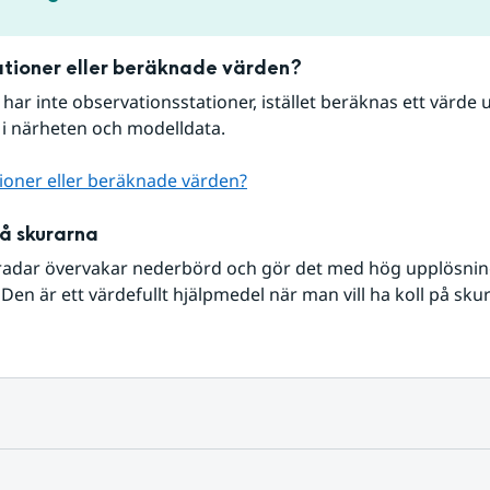
tioner eller beräknade värden?
r har inte observationsstationer, istället beräknas ett värde u
 i närheten och modelldata.
ioner eller beräknade värden?
på skurarna
radar övervakar nederbörd och gör det med hög upplösning 
Den är ett värdefullt hjälpmedel när man vill ha koll på sku