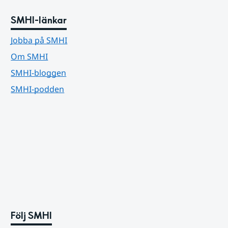
SMHI-länkar
Jobba på SMHI
Om SMHI
SMHI-bloggen
SMHI-podden
Följ SMHI