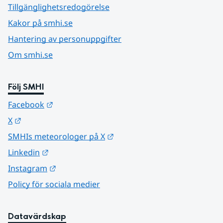
Tillgänglighetsredogörelse
Kakor på smhi.se
Hantering av personuppgifter
Om smhi.se
Följ SMHI
Länk till annan webbplats.
Facebook
Länk till annan webbplats.
X
Länk till annan webbplats.
SMHIs meteorologer på X
Länk till annan webbplats.
Linkedin
Länk till annan webbplats.
Instagram
Policy för sociala medier
Datavärdskap