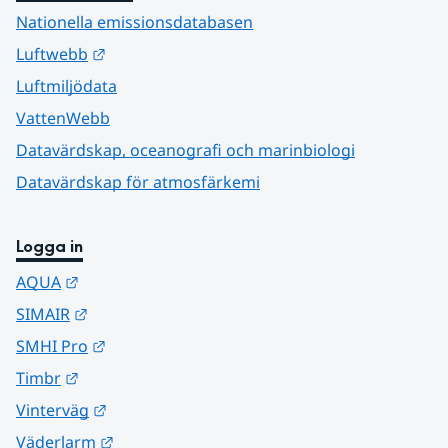
Nationella emissionsdatabasen
Länk till annan webbplats.
Luftwebb
Luftmiljödata
VattenWebb
Datavärdskap, oceanografi och marinbiologi
Datavärdskap för atmosfärkemi
Logga in
Länk till annan webbplats.
AQUA
Länk till annan webbplats.
SIMAIR
Länk till annan webbplats.
SMHI Pro
Länk till annan webbplats.
Timbr
Länk till annan webbplats.
Vinterväg
Länk till annan webbplats.
Väderlarm