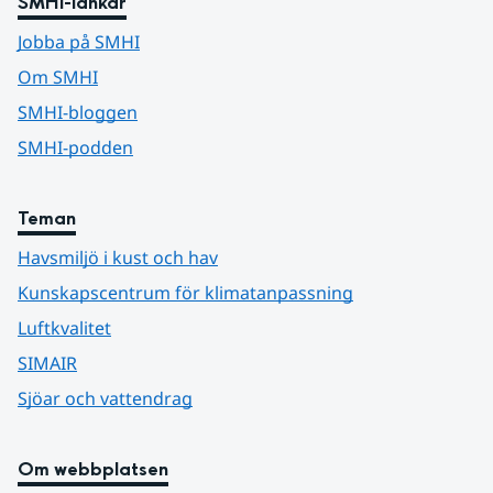
SMHI-länkar
Jobba på SMHI
Om SMHI
SMHI-bloggen
SMHI-podden
Teman
Havsmiljö i kust och hav
Kunskapscentrum för klimatanpassning
Luftkvalitet
SIMAIR
Sjöar och vattendrag
Om webbplatsen