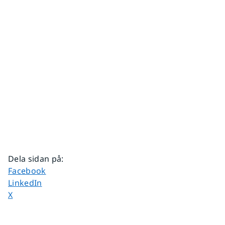
Dela sidan på
:
Dela sidan på
Facebook
Dela sidan på
LinkedIn
Dela sidan på
X