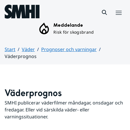
Hoppa till sidans innehåll
Meny
Meddelande
Risk för skogsbrand
Start
Väder
Prognoser och varningar
Väderprognos
Huvudinnehåll
Väderprognos
SMHI publicerar väderfilmer måndagar, onsdagar och 
fredagar. Eller vid särskilda väder- eller 
varningssituationer.