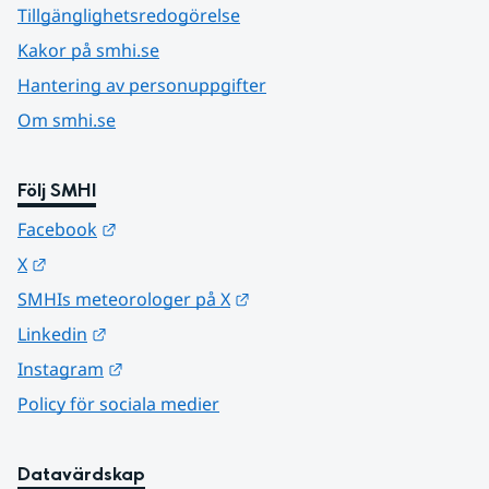
Tillgänglighetsredogörelse
Kakor på smhi.se
Hantering av personuppgifter
Om smhi.se
Följ SMHI
Länk till annan webbplats.
Facebook
Länk till annan webbplats.
X
Länk till annan webbplats.
SMHIs meteorologer på X
Länk till annan webbplats.
Linkedin
Länk till annan webbplats.
Instagram
Policy för sociala medier
Datavärdskap