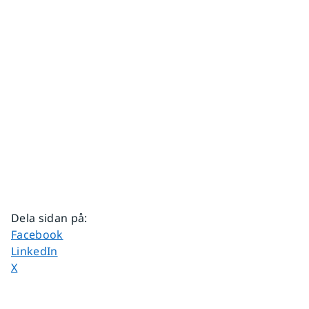
Dela sidan på
:
Dela sidan på
Facebook
Dela sidan på
LinkedIn
Dela sidan på
X