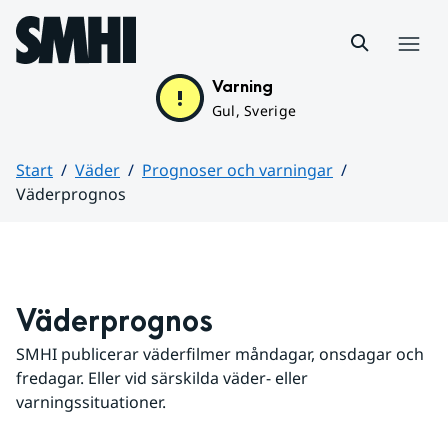
Hoppa till sidans innehåll
Meny
Varning
Gul, Sverige
Start
Väder
Prognoser och varningar
Väderprognos
Huvudinnehåll
Väderprognos
SMHI publicerar väderfilmer måndagar, onsdagar och 
fredagar. Eller vid särskilda väder- eller 
varningssituationer.