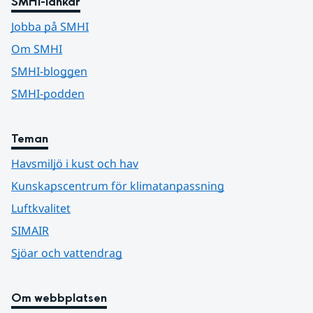
SMHI-länkar
Jobba på SMHI
Om SMHI
SMHI-bloggen
SMHI-podden
Teman
Havsmiljö i kust och hav
Kunskapscentrum för klimatanpassning
Luftkvalitet
SIMAIR
Sjöar och vattendrag
Om webbplatsen