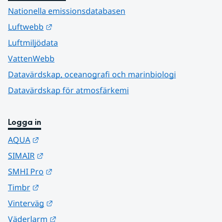
Nationella emissionsdatabasen
Länk till annan webbplats.
Luftwebb
Luftmiljödata
VattenWebb
Datavärdskap, oceanografi och marinbiologi
Datavärdskap för atmosfärkemi
Logga in
Länk till annan webbplats.
AQUA
Länk till annan webbplats.
SIMAIR
Länk till annan webbplats.
SMHI Pro
Länk till annan webbplats.
Timbr
Länk till annan webbplats.
Vinterväg
Länk till annan webbplats.
Väderlarm