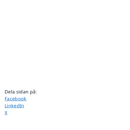
Dela sidan på
:
Dela sidan på
Facebook
Dela sidan på
LinkedIn
Dela sidan på
X