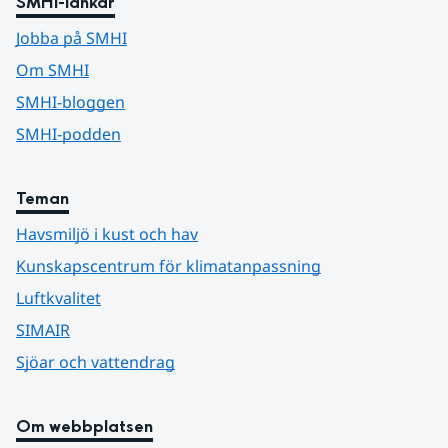
SMHI-länkar
Jobba på SMHI
Om SMHI
SMHI-bloggen
SMHI-podden
Teman
Havsmiljö i kust och hav
Kunskapscentrum för klimatanpassning
Luftkvalitet
SIMAIR
Sjöar och vattendrag
Om webbplatsen