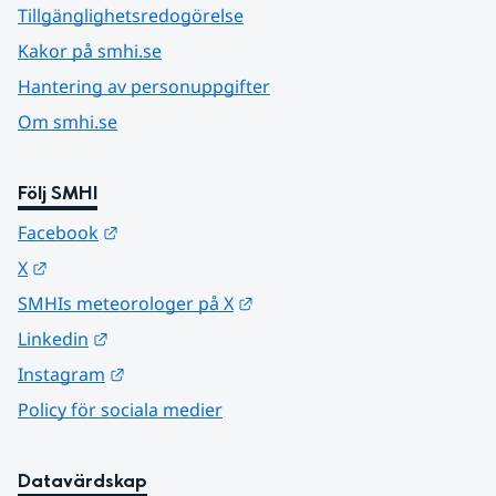
Tillgänglighetsredogörelse
Kakor på smhi.se
Hantering av personuppgifter
Om smhi.se
Följ SMHI
Länk till annan webbplats.
Facebook
Länk till annan webbplats.
X
Länk till annan webbplats.
SMHIs meteorologer på X
Länk till annan webbplats.
Linkedin
Länk till annan webbplats.
Instagram
Policy för sociala medier
Datavärdskap