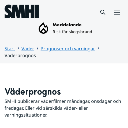
Hoppa till sidans innehåll
Meny
Meddelande
Risk för skogsbrand
Start
Väder
Prognoser och varningar
Väderprognos
Huvudinnehåll
Väderprognos
SMHI publicerar väderfilmer måndagar, onsdagar och 
fredagar. Eller vid särskilda väder- eller 
varningssituationer.