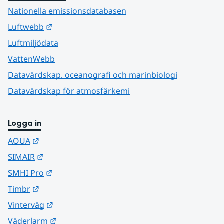
Nationella emissionsdatabasen
Länk till annan webbplats.
Luftwebb
Luftmiljödata
VattenWebb
Datavärdskap, oceanografi och marinbiologi
Datavärdskap för atmosfärkemi
Logga in
Länk till annan webbplats.
AQUA
Länk till annan webbplats.
SIMAIR
Länk till annan webbplats.
SMHI Pro
Länk till annan webbplats.
Timbr
Länk till annan webbplats.
Vinterväg
Länk till annan webbplats.
Väderlarm