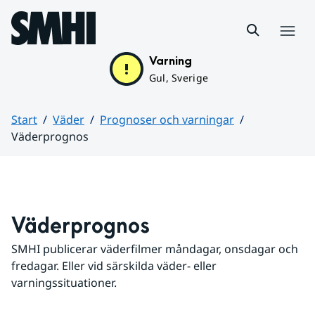
Hoppa till sidans innehåll
Meny
Varning
Gul, Sverige
Start
Väder
Prognoser och varningar
Väderprognos
Huvudinnehåll
Väderprognos
SMHI publicerar väderfilmer måndagar, onsdagar och 
fredagar. Eller vid särskilda väder- eller 
varningssituationer.