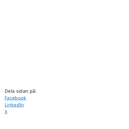
Dela sidan på
:
Dela sidan på
Facebook
Dela sidan på
LinkedIn
Dela sidan på
X