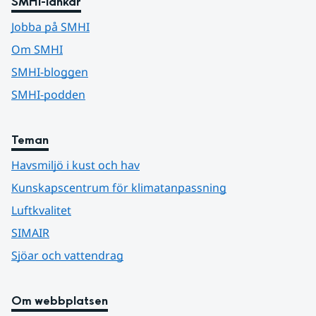
SMHI-länkar
Jobba på SMHI
Om SMHI
SMHI-bloggen
SMHI-podden
Teman
Havsmiljö i kust och hav
Kunskapscentrum för klimatanpassning
Luftkvalitet
SIMAIR
Sjöar och vattendrag
Om webbplatsen