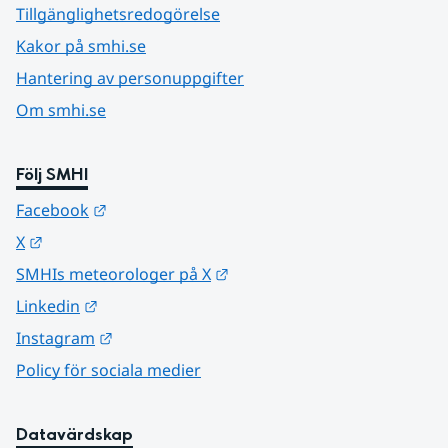
Tillgänglighetsredogörelse
Kakor på smhi.se
Hantering av personuppgifter
Om smhi.se
Följ SMHI
Länk till annan webbplats.
Facebook
Länk till annan webbplats.
X
Länk till annan webbplats.
SMHIs meteorologer på X
Länk till annan webbplats.
Linkedin
Länk till annan webbplats.
Instagram
Policy för sociala medier
Datavärdskap