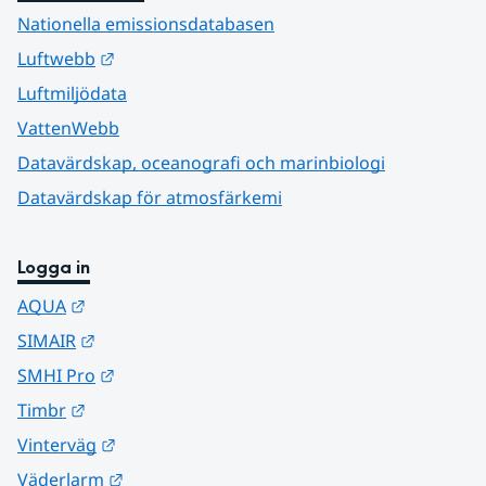
Nationella emissionsdatabasen
Länk till annan webbplats.
Luftwebb
Luftmiljödata
VattenWebb
Datavärdskap, oceanografi och marinbiologi
Datavärdskap för atmosfärkemi
Logga in
Länk till annan webbplats.
AQUA
Länk till annan webbplats.
SIMAIR
Länk till annan webbplats.
SMHI Pro
Länk till annan webbplats.
Timbr
Länk till annan webbplats.
Vinterväg
Länk till annan webbplats.
Väderlarm