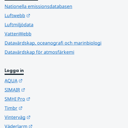
Nationella emissionsdatabasen
Länk till annan webbplats.
Luftwebb
Luftmiljödata
VattenWebb
Datavärdskap, oceanografi och marinbiologi
Datavärdskap för atmosfärkemi
Logga in
Länk till annan webbplats.
AQUA
Länk till annan webbplats.
SIMAIR
Länk till annan webbplats.
SMHI Pro
Länk till annan webbplats.
Timbr
Länk till annan webbplats.
Vinterväg
Länk till annan webbplats.
Väderlarm