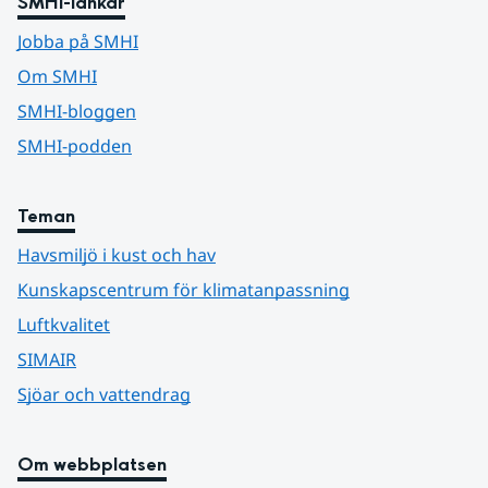
SMHI-länkar
Jobba på SMHI
Om SMHI
SMHI-bloggen
SMHI-podden
Teman
Havsmiljö i kust och hav
Kunskapscentrum för klimatanpassning
Luftkvalitet
SIMAIR
Sjöar och vattendrag
Om webbplatsen