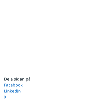
Dela sidan på
:
Dela sidan på
Facebook
Dela sidan på
LinkedIn
Dela sidan på
X