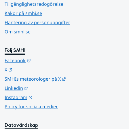
Tillgänglighetsredogörelse
Kakor på smhi.se
Hantering av personuppgifter
Om smhi.se
Följ SMHI
Länk till annan webbplats.
Facebook
Länk till annan webbplats.
X
Länk till annan webbplats.
SMHIs meteorologer på X
Länk till annan webbplats.
Linkedin
Länk till annan webbplats.
Instagram
Policy för sociala medier
Datavärdskap