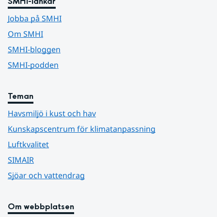
SMHI-länkar
Jobba på SMHI
Om SMHI
SMHI-bloggen
SMHI-podden
Teman
Havsmiljö i kust och hav
Kunskapscentrum för klimatanpassning
Luftkvalitet
SIMAIR
Sjöar och vattendrag
Om webbplatsen