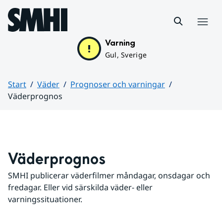
Hoppa till sidans innehåll
Meny
Varning
Gul, Sverige
Start
Väder
Prognoser och varningar
Väderprognos
Huvudinnehåll
Väderprognos
SMHI publicerar väderfilmer måndagar, onsdagar och 
fredagar. Eller vid särskilda väder- eller 
varningssituationer.