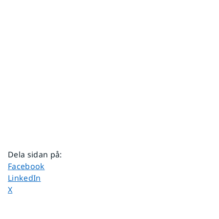
Dela sidan på
:
Dela sidan på
Facebook
Dela sidan på
LinkedIn
Dela sidan på
X