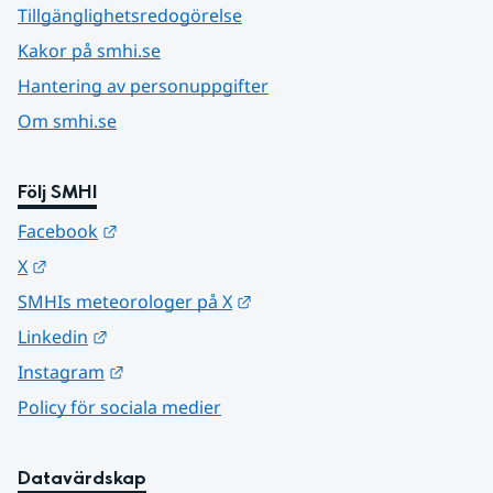
Tillgänglighetsredogörelse
Kakor på smhi.se
Hantering av personuppgifter
Om smhi.se
Följ SMHI
Länk till annan webbplats.
Facebook
Länk till annan webbplats.
X
Länk till annan webbplats.
SMHIs meteorologer på X
Länk till annan webbplats.
Linkedin
Länk till annan webbplats.
Instagram
Policy för sociala medier
Datavärdskap