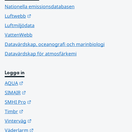
Nationella emissionsdatabasen
Länk till annan webbplats.
Luftwebb
Luftmiljödata
VattenWebb
Datavärdskap, oceanografi och marinbiologi
Datavärdskap för atmosfärkemi
Logga in
Länk till annan webbplats.
AQUA
Länk till annan webbplats.
SIMAIR
Länk till annan webbplats.
SMHI Pro
Länk till annan webbplats.
Timbr
Länk till annan webbplats.
Vinterväg
Länk till annan webbplats.
Väderlarm