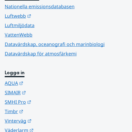
Nationella emissionsdatabasen
Länk till annan webbplats.
Luftwebb
Luftmiljödata
VattenWebb
Datavärdskap, oceanografi och marinbiologi
Datavärdskap för atmosfärkemi
Logga in
Länk till annan webbplats.
AQUA
Länk till annan webbplats.
SIMAIR
Länk till annan webbplats.
SMHI Pro
Länk till annan webbplats.
Timbr
Länk till annan webbplats.
Vinterväg
Länk till annan webbplats.
Väderlarm