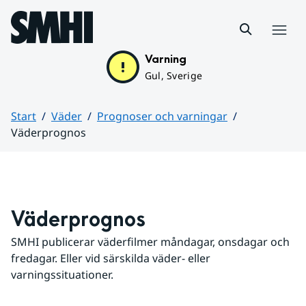
Hoppa till sidans innehåll
Meny
Varning
Gul, Sverige
Start
Väder
Prognoser och varningar
Väderprognos
Huvudinnehåll
Väderprognos
SMHI publicerar väderfilmer måndagar, onsdagar och 
fredagar. Eller vid särskilda väder- eller 
varningssituationer.