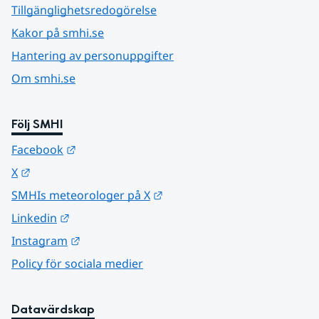
Tillgänglighetsredogörelse
Kakor på smhi.se
Hantering av personuppgifter
Om smhi.se
Följ SMHI
Länk till annan webbplats.
Facebook
Länk till annan webbplats.
X
Länk till annan webbplats.
SMHIs meteorologer på X
Länk till annan webbplats.
Linkedin
Länk till annan webbplats.
Instagram
Policy för sociala medier
Datavärdskap