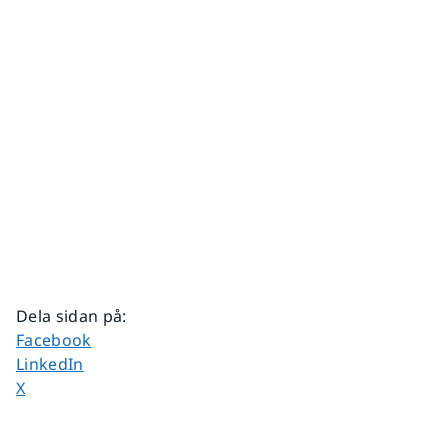
Dela sidan på
:
Dela sidan på
Facebook
Dela sidan på
LinkedIn
Dela sidan på
X