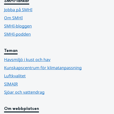
SMHI-länkar
Jobba på SMHI
Om SMHI
SMHI-bloggen
SMHI-podden
Teman
Havsmiljö i kust och hav
Kunskapscentrum för klimatanpassning
Luftkvalitet
SIMAIR
Sjöar och vattendrag
Om webbplatsen