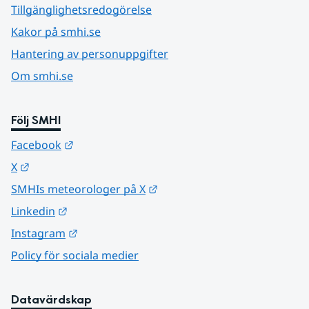
Tillgänglighetsredogörelse
Kakor på smhi.se
Hantering av personuppgifter
Om smhi.se
Följ SMHI
Länk till annan webbplats.
Facebook
Länk till annan webbplats.
X
Länk till annan webbplats.
SMHIs meteorologer på X
Länk till annan webbplats.
Linkedin
Länk till annan webbplats.
Instagram
Policy för sociala medier
Datavärdskap