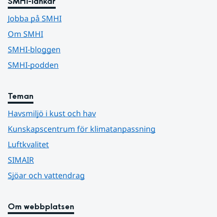
SMHI-länkar
Jobba på SMHI
Om SMHI
SMHI-bloggen
SMHI-podden
Teman
Havsmiljö i kust och hav
Kunskapscentrum för klimatanpassning
Luftkvalitet
SIMAIR
Sjöar och vattendrag
Om webbplatsen