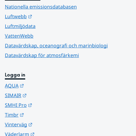
Nationella emissionsdatabasen
Länk till annan webbplats.
Luftwebb
Luftmiljödata
VattenWebb
Datavärdskap, oceanografi och marinbiologi
Datavärdskap för atmosfärkemi
Logga in
Länk till annan webbplats.
AQUA
Länk till annan webbplats.
SIMAIR
Länk till annan webbplats.
SMHI Pro
Länk till annan webbplats.
Timbr
Länk till annan webbplats.
Vinterväg
Länk till annan webbplats.
Väderlarm