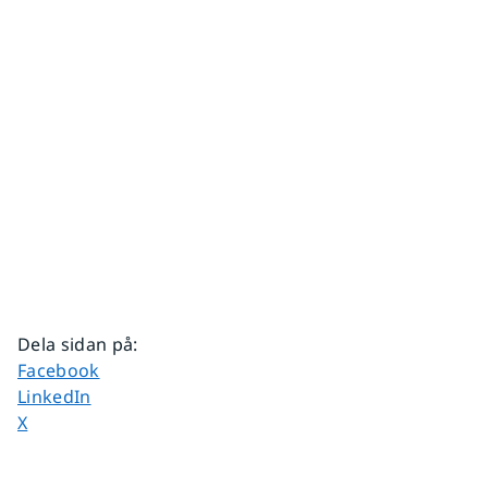
Dela sidan på
:
Dela sidan på
Facebook
Dela sidan på
LinkedIn
Dela sidan på
X