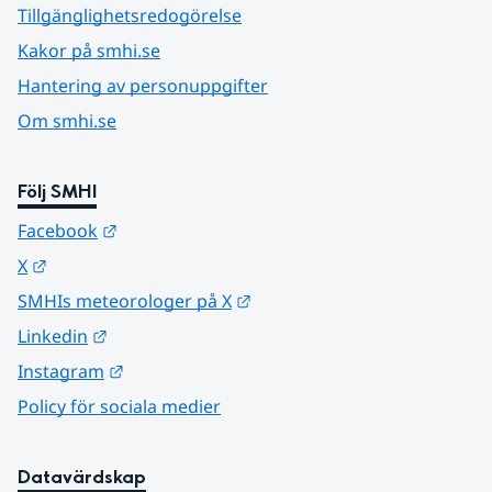
Tillgänglighetsredogörelse
Kakor på smhi.se
Hantering av personuppgifter
Om smhi.se
Följ SMHI
Länk till annan webbplats.
Facebook
Länk till annan webbplats.
X
Länk till annan webbplats.
SMHIs meteorologer på X
Länk till annan webbplats.
Linkedin
Länk till annan webbplats.
Instagram
Policy för sociala medier
Datavärdskap