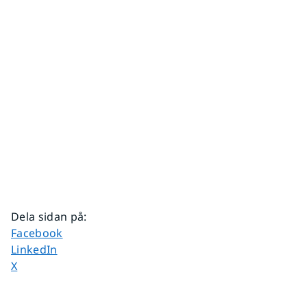
Dela sidan på
:
Dela sidan på
Facebook
Dela sidan på
LinkedIn
Dela sidan på
X