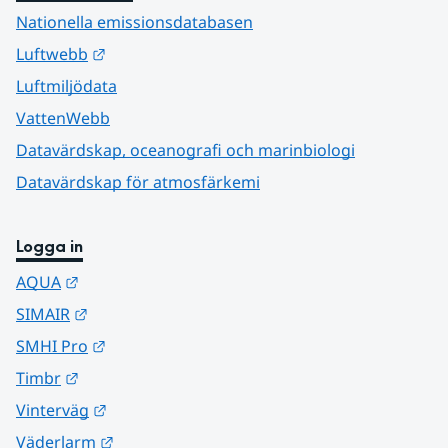
Nationella emissionsdatabasen
Länk till annan webbplats.
Luftwebb
Luftmiljödata
VattenWebb
Datavärdskap, oceanografi och marinbiologi
Datavärdskap för atmosfärkemi
Logga in
Länk till annan webbplats.
AQUA
Länk till annan webbplats.
SIMAIR
Länk till annan webbplats.
SMHI Pro
Länk till annan webbplats.
Timbr
Länk till annan webbplats.
Vinterväg
Länk till annan webbplats.
Väderlarm