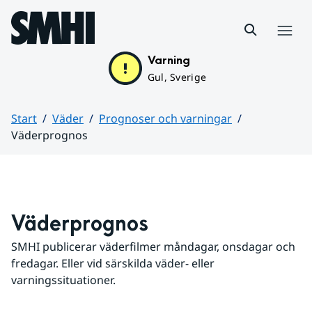
Hoppa till sidans innehåll
Meny
Varning
Gul, Sverige
Start
Väder
Prognoser och varningar
Väderprognos
Huvudinnehåll
Väderprognos
SMHI publicerar väderfilmer måndagar, onsdagar och 
fredagar. Eller vid särskilda väder- eller 
varningssituationer.