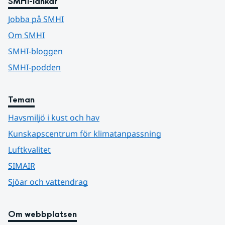
SMHI-länkar
Jobba på SMHI
Om SMHI
SMHI-bloggen
SMHI-podden
Teman
Havsmiljö i kust och hav
Kunskapscentrum för klimatanpassning
Luftkvalitet
SIMAIR
Sjöar och vattendrag
Om webbplatsen