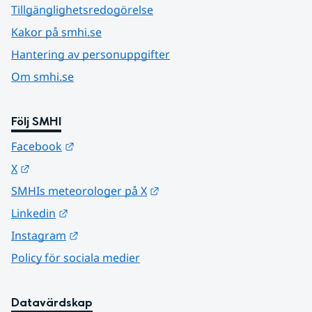
Tillgänglighetsredogörelse
Kakor på smhi.se
Hantering av personuppgifter
Om smhi.se
Följ SMHI
Länk till annan webbplats.
Facebook
Länk till annan webbplats.
X
Länk till annan webbplats.
SMHIs meteorologer på X
Länk till annan webbplats.
Linkedin
Länk till annan webbplats.
Instagram
Policy för sociala medier
Datavärdskap