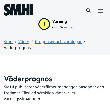
Hoppa till sidans innehåll
Meny
Varning
Gul, Sverige
Start
Väder
Prognoser och varningar
Väderprognos
Huvudinnehåll
Väderprognos
SMHI publicerar väderfilmer måndagar, onsdagar och 
fredagar. Eller vid särskilda väder- eller 
varningssituationer.