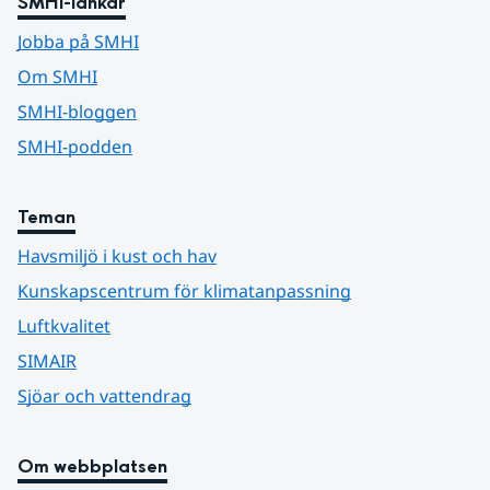
SMHI-länkar
Jobba på SMHI
Om SMHI
SMHI-bloggen
SMHI-podden
Teman
Havsmiljö i kust och hav
Kunskapscentrum för klimatanpassning
Luftkvalitet
SIMAIR
Sjöar och vattendrag
Om webbplatsen