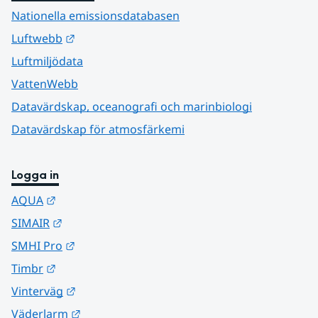
Nationella emissionsdatabasen
Länk till annan webbplats.
Luftwebb
Luftmiljödata
VattenWebb
Datavärdskap, oceanografi och marinbiologi
Datavärdskap för atmosfärkemi
Logga in
Länk till annan webbplats.
AQUA
Länk till annan webbplats.
SIMAIR
Länk till annan webbplats.
SMHI Pro
Länk till annan webbplats.
Timbr
Länk till annan webbplats.
Vinterväg
Länk till annan webbplats.
Väderlarm