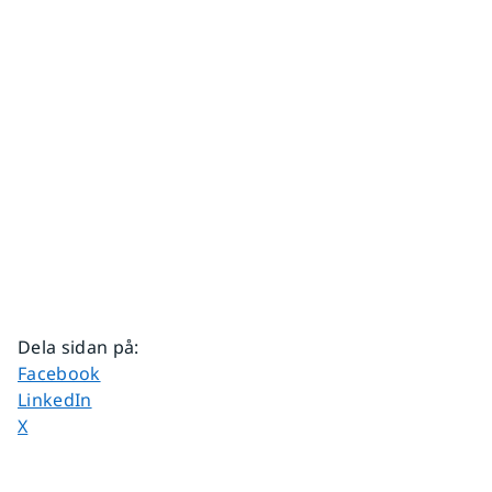
Dela sidan på
:
Dela sidan på
Facebook
Dela sidan på
LinkedIn
Dela sidan på
X