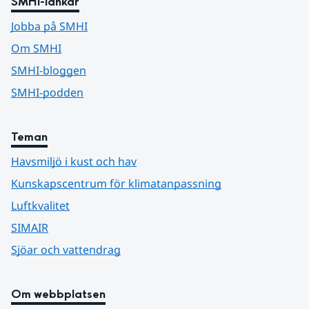
SMHI-länkar
Jobba på SMHI
Om SMHI
SMHI-bloggen
SMHI-podden
Teman
Havsmiljö i kust och hav
Kunskapscentrum för klimatanpassning
Luftkvalitet
SIMAIR
Sjöar och vattendrag
Om webbplatsen