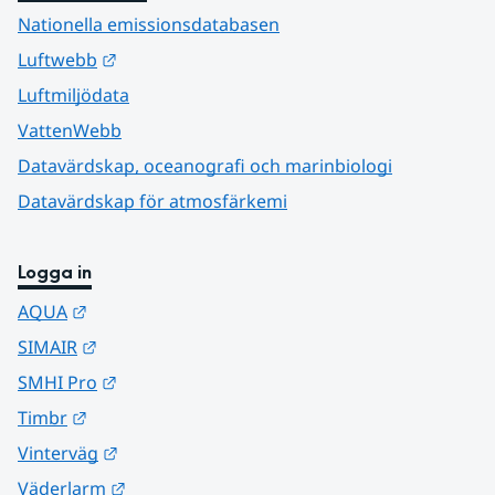
Nationella emissionsdatabasen
Länk till annan webbplats.
Luftwebb
Luftmiljödata
VattenWebb
Datavärdskap, oceanografi och marinbiologi
Datavärdskap för atmosfärkemi
Logga in
Länk till annan webbplats.
AQUA
Länk till annan webbplats.
SIMAIR
Länk till annan webbplats.
SMHI Pro
Länk till annan webbplats.
Timbr
Länk till annan webbplats.
Vinterväg
Länk till annan webbplats.
Väderlarm