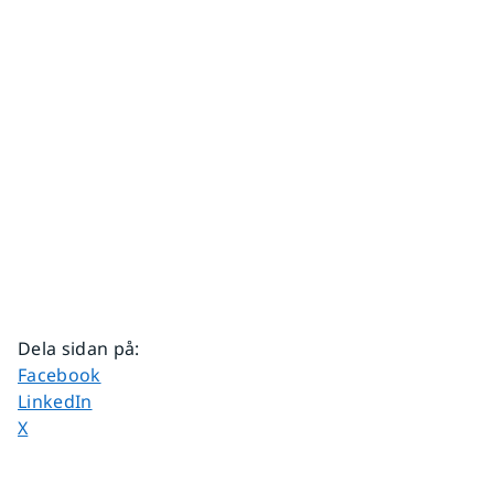
Dela sidan på
:
Dela sidan på
Facebook
Dela sidan på
LinkedIn
Dela sidan på
X