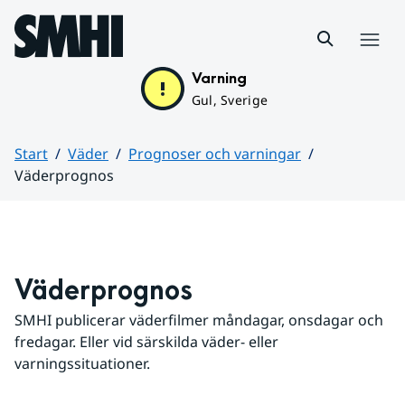
Hoppa till sidans innehåll
Meny
Varning
Gul, Sverige
Start
Väder
Prognoser och varningar
Väderprognos
Huvudinnehåll
Väderprognos
SMHI publicerar väderfilmer måndagar, onsdagar och 
fredagar. Eller vid särskilda väder- eller 
varningssituationer.