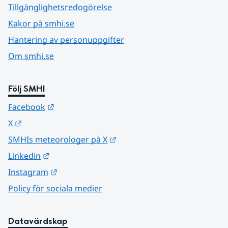
Tillgänglighetsredogörelse
Kakor på smhi.se
Hantering av personuppgifter
Om smhi.se
Följ SMHI
Länk till annan webbplats.
Facebook
Länk till annan webbplats.
X
Länk till annan webbplats.
SMHIs meteorologer på X
Länk till annan webbplats.
Linkedin
Länk till annan webbplats.
Instagram
Policy för sociala medier
Datavärdskap