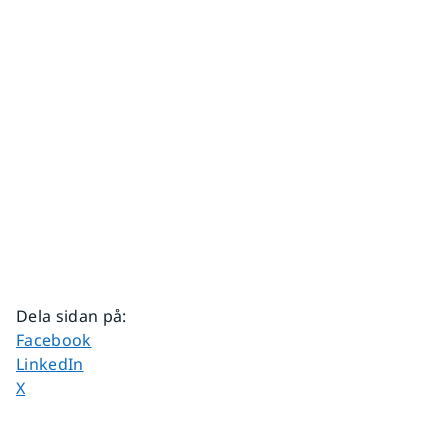
Dela sidan på
:
Dela sidan på
Facebook
Dela sidan på
LinkedIn
Dela sidan på
X