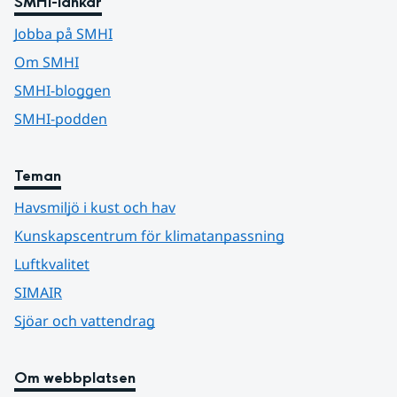
SMHI-länkar
Jobba på SMHI
Om SMHI
SMHI-bloggen
SMHI-podden
Teman
Havsmiljö i kust och hav
Kunskapscentrum för klimatanpassning
Luftkvalitet
SIMAIR
Sjöar och vattendrag
Om webbplatsen