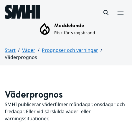
Hoppa till sidans innehåll
Meny
Meddelande
Risk för skogsbrand
Start
Väder
Prognoser och varningar
Väderprognos
Huvudinnehåll
Väderprognos
SMHI publicerar väderfilmer måndagar, onsdagar och 
fredagar. Eller vid särskilda väder- eller 
varningssituationer.