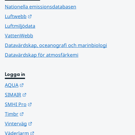
Nationella emissionsdatabasen
Länk till annan webbplats.
Luftwebb
Luftmiljödata
VattenWebb
Datavärdskap, oceanografi och marinbiologi
Datavärdskap för atmosfärkemi
Logga in
Länk till annan webbplats.
AQUA
Länk till annan webbplats.
SIMAIR
Länk till annan webbplats.
SMHI Pro
Länk till annan webbplats.
Timbr
Länk till annan webbplats.
Vinterväg
Länk till annan webbplats.
Väderlarm