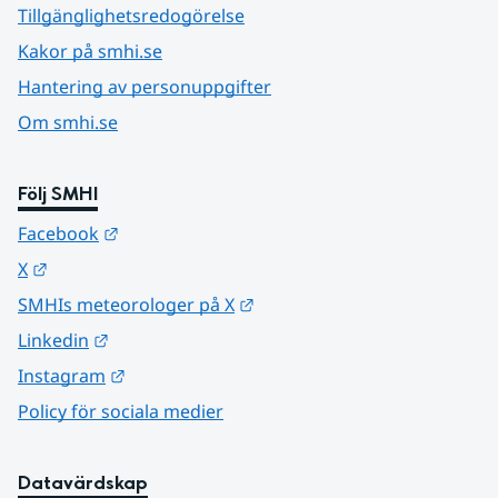
Tillgänglighetsredogörelse
Kakor på smhi.se
Hantering av personuppgifter
Om smhi.se
Följ SMHI
Länk till annan webbplats.
Facebook
Länk till annan webbplats.
X
Länk till annan webbplats.
SMHIs meteorologer på X
Länk till annan webbplats.
Linkedin
Länk till annan webbplats.
Instagram
Policy för sociala medier
Datavärdskap