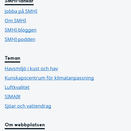
SMHI-länkar
Jobba på SMHI
Om SMHI
SMHI-bloggen
SMHI-podden
Teman
Havsmiljö i kust och hav
Kunskapscentrum för klimatanpassning
Luftkvalitet
SIMAIR
Sjöar och vattendrag
Om webbplatsen