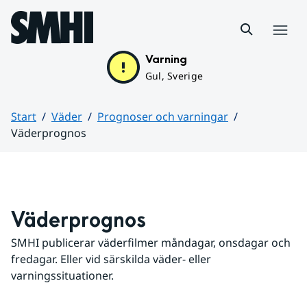
Hoppa till sidans innehåll
Meny
Varning
Gul, Sverige
Start
Väder
Prognoser och varningar
Väderprognos
Huvudinnehåll
Väderprognos
SMHI publicerar väderfilmer måndagar, onsdagar och 
fredagar. Eller vid särskilda väder- eller 
varningssituationer.