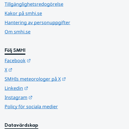
Tillgänglighetsredogörelse
Kakor på smhi.se
Hantering av personuppgifter
Om smhi.se
Följ SMHI
Länk till annan webbplats.
Facebook
Länk till annan webbplats.
X
Länk till annan webbplats.
SMHIs meteorologer på X
Länk till annan webbplats.
Linkedin
Länk till annan webbplats.
Instagram
Policy för sociala medier
Datavärdskap