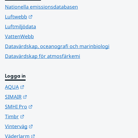
Nationella emissionsdatabasen
Länk till annan webbplats.
Luftwebb
Luftmiljödata
VattenWebb
Datavärdskap, oceanografi och marinbiologi
Datavärdskap för atmosfärkemi
Logga in
Länk till annan webbplats.
AQUA
Länk till annan webbplats.
SIMAIR
Länk till annan webbplats.
SMHI Pro
Länk till annan webbplats.
Timbr
Länk till annan webbplats.
Vinterväg
Länk till annan webbplats.
Väderlarm