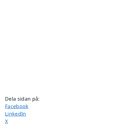
Dela sidan på
:
Dela sidan på
Facebook
Dela sidan på
LinkedIn
Dela sidan på
X