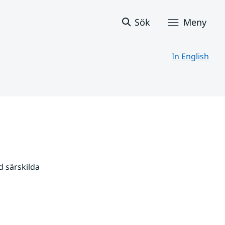
Sök
Meny
In English
 särskilda 