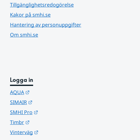
Tillgänglighetsredogörelse
Kakor på smhi.se
Hantering av personuppgifter
Om smhi.se
Logga in
Länk till annan webbplats.
AQUA
Länk till annan webbplats.
SIMAIR
Länk till annan webbplats.
SMHI Pro
Länk till annan webbplats.
Timbr
Länk till annan webbplats.
Vinterväg