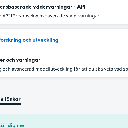
ensbaserade vädervarningar - API
r API för Konsekvensbaserade vädervarningar
Forskning och utveckling
er och varningar
 och avancerad modellutveckling för att du ska veta vad s
e länkar
Lär dig mer