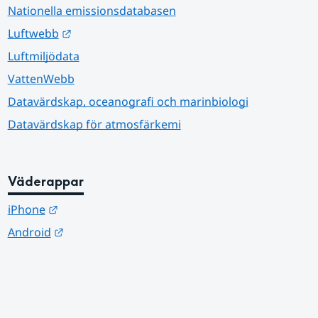
Nationella emissionsdatabasen
Länk till annan webbplats.
Luftwebb
Luftmiljödata
VattenWebb
Datavärdskap, oceanografi och marinbiologi
Datavärdskap för atmosfärkemi
Väderappar
Länk till annan webbplats.
iPhone
Länk till annan webbplats.
Android