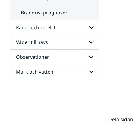
Brandriskprognoser
Radar och satellit
Väder till havs
Undersidor
för
Radar
Observationer
Undersidor
och
för
satellit
Väder
Mark och vatten
Undersidor
till
för
havs
Observationer
Undersidor
för
Mark
och
vatten
Dela sidan