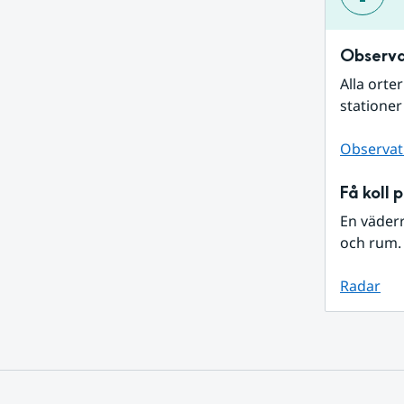
Observa
Alla orte
stationer
Observat
Få koll 
En väder
och rum. 
Radar