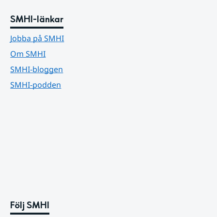
SMHI-länkar
Jobba på SMHI
Om SMHI
SMHI-bloggen
SMHI-podden
Följ SMHI