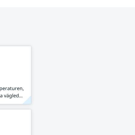
peraturen,
 vägled...