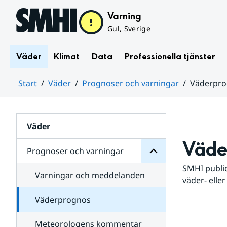
Hoppa till sidans innehåll
Varning
Gul, Sverige
Väder
Klimat
Data
Professionella tjänster
Start
Väder
Prognoser och varningar
Väderpr
varningar
och
Huvudinnehåll
Prognoser
för
Undersidor
Väder
Väde
Prognoser och varningar
SMHI public
Varningar och meddelanden
väder- eller
Väderprognos
Meteorologens kommentar