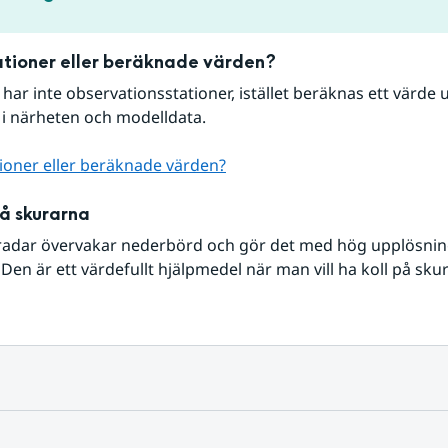
tioner eller beräknade värden?
r har inte observationsstationer, istället beräknas ett värde u
 i närheten och modelldata.
ioner eller beräknade värden?
på skurarna
radar övervakar nederbörd och gör det med hög upplösning 
Den är ett värdefullt hjälpmedel när man vill ha koll på sku