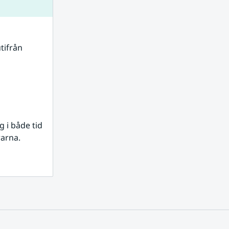
tifrån 
i både tid 
rarna.