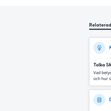
Relaterad
Tolka S
Vad bety
och hur s