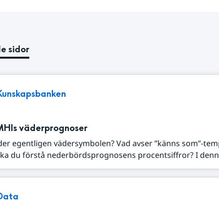
e sidor
Kunskapsbanken
MHIs väderprognoser
der egentligen vädersymbolen? Vad avser ”känns som”-tem
ka du förstå nederbördsprognosens procentsiffror? I denna
Data