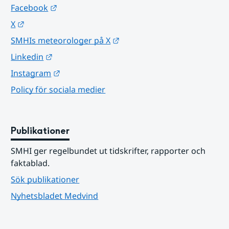
Länk till annan webbplats.
Facebook
Länk till annan webbplats.
X
Länk till annan webbplats.
SMHIs meteorologer på X
Länk till annan webbplats.
Linkedin
Länk till annan webbplats.
Instagram
Policy för sociala medier
Publikationer
SMHI ger regelbundet ut tidskrifter, rapporter och 
faktablad.
Sök publikationer
Nyhetsbladet Medvind